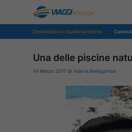
Vai
al
contenuto
Destinazioni e Guide turistiche
Curiosi
Una delle piscine natur
14 Marzo 2017
di
Valeria Bellagamba