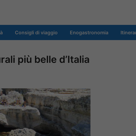
tà
Consigli di viaggio
Enogastronomia
Itinera
ali più belle d’Italia