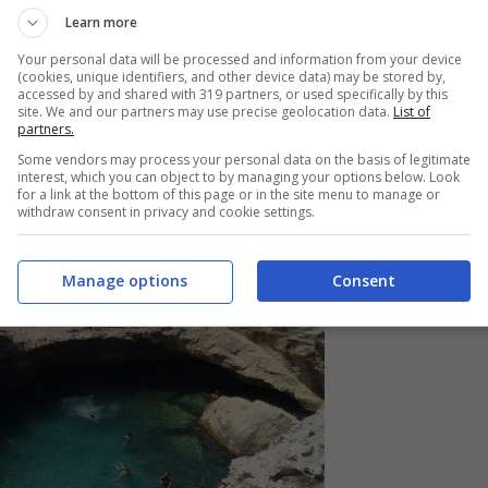
Learn more
soletta rocciosa, dove sorge una
torre di
Your personal data will be processed and information from your device
 un rudere. Nella zona è da vedere anche il
(cookies, unique identifiers, and other device data) may be stored by,
accessed by and shared with 319 partners, or used specifically by this
XVII secolo.
site. We and our partners may use precise geolocation data.
List of
partners.
Some vendors may process your personal data on the basis of legitimate
interest, which you can object to by managing your options below. Look
for a link at the bottom of this page or in the site menu to manage or
withdraw consent in privacy and cookie settings.
Manage options
Consent