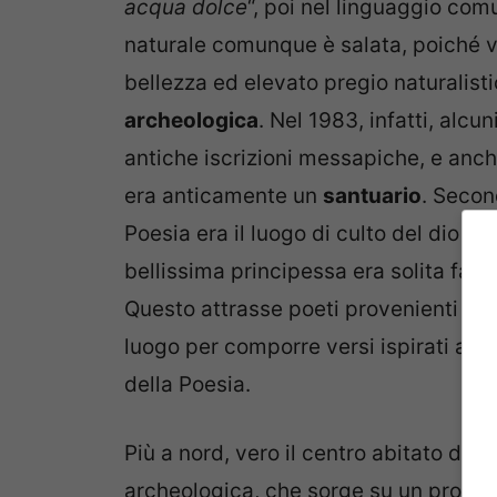
acqua dolce
“, poi nel linguaggio com
naturale comunque è salata, poiché vi
bellezza ed elevato pregio naturalis
archeologica
. Nel 1983, infatti, alcu
antiche iscrizioni messapiche, e anch
era anticamente un
santuario
. Secon
Poesia era il luogo di culto del dio T
bellissima principessa era solita fare
Questo attrasse poeti provenienti da tu
luogo per comporre versi ispirati alla
della Poesia.
Più a nord, vero il centro abitato di 
archeologica, che sorge su un promon