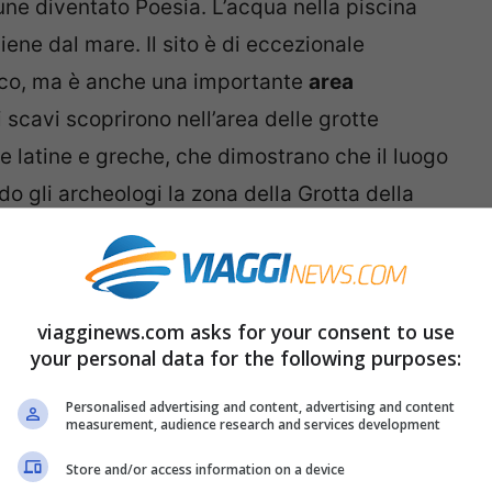
une diventato Poesia. L’acqua nella piscina
ene dal mare. Il sito è di eccezionale
tico, ma è anche una importante
area
ni scavi scoprirono nell’area delle grotte
e latine e greche, che dimostrano che il luogo
do gli archeologi la zona della Grotta della
aotor o Tator. Secondo una leggenda, poi, una
 il bagno nelle acque della piscina naturale.
tto il Sud Italia che si riunivano in quel
viagginews.com asks for your consent to use
 sua bellezza. Da qui è nato il nome Grotta
your personal data for the following purposes:
Personalised advertising and content, advertising and content
measurement, audience research and services development
Roca Vecchia, si trova una grande area
Store and/or access information on a device
torio roccioso. La punta del promontorio è