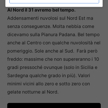
Al Nord il 31 avremo bel tempo.
Addensamenti nuvolosi sul Nord Est ma
senza conseguenze. Molta nebbia come
dicevamo sulla Pianura Padana. Bel tempo
anche al Centro con qualche nuvolosità nel
pomeriggio. Sole anche al Sud. Farà però
freddo: massime che non supereranno i 10
gradi pressoché ovunque (solo in Sicilia e
Sardegna qualche grado in più). Valori
minimi vicini allo zero e sotto zero con
gelate notturne al Nord.