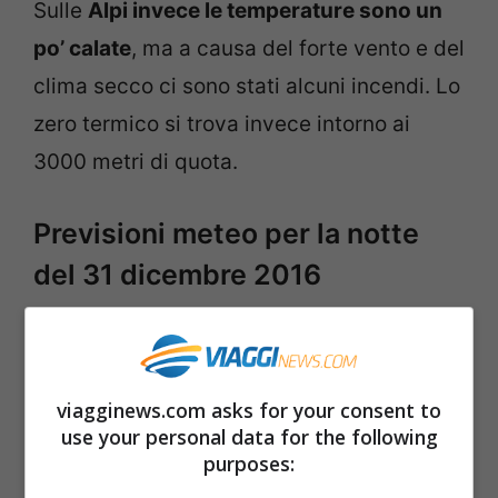
Sulle
Alpi invece le temperature sono un
po’ calate
, ma a causa del forte vento e del
clima secco ci sono stati alcuni incendi. Lo
zero termico si trova invece intorno ai
3000 metri di quota.
Previsioni meteo per la notte
del 31 dicembre 2016
La Bassa Pressione che farà decisamente
cambiare il clima sull’Italia l’avremo
nei
viagginews.com asks for your consent to
primi giorni del 2017
. L’anno in corso
use your personal data for the following
dovrebbe quindi finire con una discreta
purposes:
Alta Pressione che ci concederà un cielo