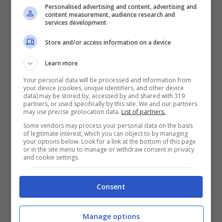
Personalised advertising and content, advertising and
senza piogge, largamente soleggiato su
content measurement, audience research and
services development
pressoché tutta la Penisola.
La notte di
Store and/or access information on a device
San Silvestro farà freddo, ma coperti a
dovere si potrà festeggiare il nuovo anno
Learn more
senza preoccuparsi di temporali
Your personal data will be processed and information from
your device (cookies, unique identifiers, and other device
improvvisi.
data) may be stored by, accessed by and shared with 319
partners, or used specifically by this site. We and our partners
may use precise geolocation data.
List of partners.
Some vendors may process your personal data on the basis
Gli esperti del meteo prevedono che sia il
of legitimate interest, which you can object to by managing
your options below. Look for a link at the bottom of this page
bel tempo a farla da padrone
. Unico
or in the site menu to manage or withdraw consent in privacy
and cookie settings.
problema la nebbia che sarà molto fitta
sulla Pianura Padana e presente anche
Consent
sulla Toscana e l’Umbria. Attenzione quindi
agli spostamenti in macchina!
Manage options