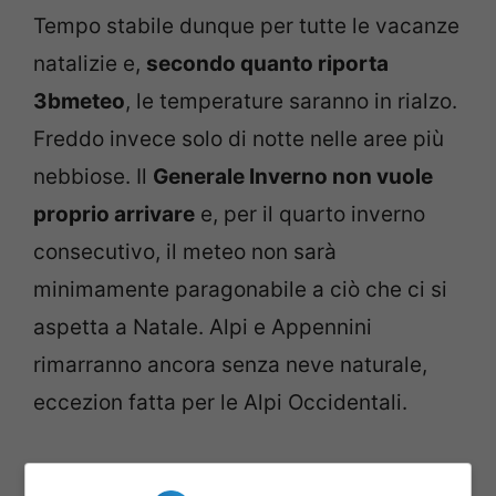
Tempo stabile dunque per tutte le vacanze
natalizie e,
secondo quanto riporta
3bmeteo
, le temperature saranno in rialzo.
Freddo invece solo di notte nelle aree più
nebbiose. Il
Generale Inverno non vuole
proprio arrivare
e, per il quarto inverno
consecutivo, il meteo non sarà
minimamente paragonabile a ciò che ci si
aspetta a Natale. Alpi e Appennini
rimarranno ancora senza neve naturale,
eccezion fatta per le Alpi Occidentali.
La situazione pare che si sbloccherà solo