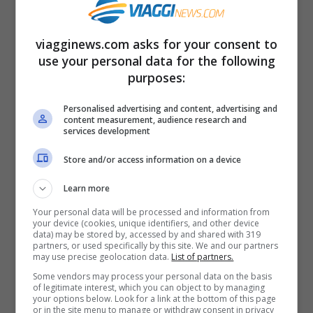
a Capodanno
.
viagginews.com asks for your consent to
Il ritorno dell’inverno
use your personal data for the following
purposes:
Dopo Natale infatti pare che
un
Personalised advertising and content, advertising and
anticiclone in rinforzo attaccherà il nostro
content measurement, audience research and
services development
bel Paese
mentre si sposta verso i Balcani.
Store and/or access information on a device
L’offensiva fredda si sta muovendo ora su
parte dell’Europa della Russia e degli Stati
Learn more
Orientali
e, sebbene non ci sia certezza
Your personal data will be processed and information from
your device (cookies, unique identifiers, and other device
assoluta, dopo aver almeno sfiorato l’Italia
data) may be stored by, accessed by and shared with 319
partners, or used specifically by this site. We and our partners
si sposterà verso le Isole Britanniche e il
may use precise geolocation data.
List of partners.
Some vendors may process your personal data on the basis
Mare del Nord.
of legitimate interest, which you can object to by managing
your options below. Look for a link at the bottom of this page
or in the site menu to manage or withdraw consent in privacy