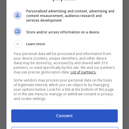
vitello con caciocavallo dentro.
Questi involtini sono delle vere e
Personalised advertising and content, advertising and
content measurement, audience research and
services development
proprie bombe come dice il nome
stesso, dal sapore ricco e genuino
Store and/or access information on a device
capace di allietare un intero pasto.
Learn more
Pasticciotti leccesi
: non c’è
Your personal data will be processed and information from
your device (cookies, unique identifiers, and other device
colazione che si rispetti in Salento
data) may be stored by, accessed by and shared with 319
partners, or used specifically by this site. We and our partners
senza questi meravigliosi pasticcini
may use precise geolocation data.
List of partners.
ripieni di crema, da mangiare
Some vendors may process your personal data on the basis
of legitimate interest, which you can object to by managing
rigorosamente appena sfornati.
your options below. Look for a link at the bottom of this page
or in the site menu to manage or withdraw consent in privacy
and cookie settings.
Friselle
: grandi o piccole che siano,
queste bontà a base di grano duro
Consent
sono perfette se condite con olive,