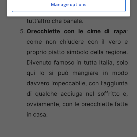
pomodoro e mozzarella. Simili alla
Manage options
bruschetta certo ma dal sapore
tutt’altro che banale.
Orecchiette con le cime di rapa
:
come non chiudere con il vero e
proprio piatto simbolo della regione.
Divenuto famoso in tutta Italia, solo
qui lo si può mangiare in modo
davvero impeccabile, con l’aggiunta
di qualche acciuga nel soffritto e,
ovviamente, con le orecchiette fatte
in casa.