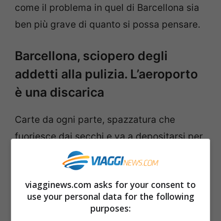
come il problema in quel di Barcellona sia
ben più grave di quanto si possa pensare.
Barcellona, sciopero degli
addetti alla pulizia. L’aeroporto
è una discarica
Carte da ogni parte, spazzatura che
fuoriesce dai secchi e va a depositarsi per
terra, un’immagine che sicuramente non si
addice a una città sempre in ordine e
viagginews.com asks for your consent to
pulita come la città catalana.
use your personal data for the following
purposes:
Ovviamente fioccano le polemiche come