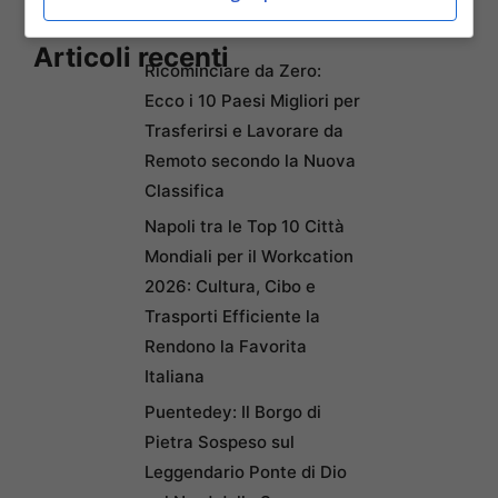
Articoli recenti
Ricominciare da Zero:
Ecco i 10 Paesi Migliori per
Trasferirsi e Lavorare da
Remoto secondo la Nuova
Classifica
Napoli tra le Top 10 Città
Mondiali per il Workcation
2026: Cultura, Cibo e
Trasporti Efficiente la
Rendono la Favorita
Italiana
Puentedey: Il Borgo di
Pietra Sospeso sul
Leggendario Ponte di Dio