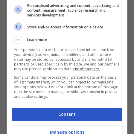
Personalised advertising and content, advertising and
accaduto spesso anche in passato, anche
content measurement, audience research and
services development
perchè non sembra esserci una vera e
Store and/or access information on a device
propria soluzione al momento con
l’aeroporto che in grande difficoltà di
Learn more
fronte a questa situazione.
Your personal data will be processed and information from
your device (cookies, unique identifiers, and other device
data) may be stored by, accessed by and shared with 319
partners, or used specifically by this site. We and our partners
L’unica soluzione reale è quella della
may use precise geolocation data.
List of partners.
contrattazione per cercare di scendere a
Some vendors may process your personal data on the basis
of legitimate interest, which you can object to by managing
your options below. Look for a link at the bottom of this page
patti con chi ha deciso di scioperare e
or in the site menu to manage or withdraw consent in privacy
and cookie settings.
magari avrà anche i suoi motivi per farlo.
Clicca qui per le foto dell’aeroporto di
Consent
Barcellona.
Manage options