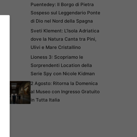
Puentedey: Il Borgo di Pietra
Sospeso sul Leggendario Ponte
di Dio nel Nord della Spagna
Sveti Klement: L’Isola Adriatica
dove la Natura Canta tra Pini,
Ulivi e Mare Cristallino
Lioness 3: Scopriamo le
Sorprendenti Location della
Serie Spy con Nicole Kidman
2 Agosto: Ritorna la Domenica
al Museo con Ingresso Gratuito
in Tutta Italia