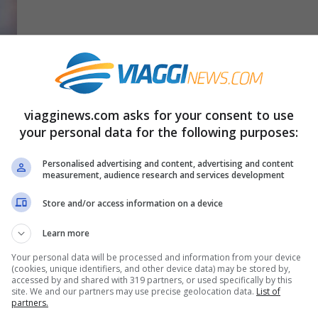
tà dell’anno.
Il 2016 è ormai prossimo
viagginews.com asks for your consent to use
your personal data for the following purposes:
 viaggiatori c’è una novità veramente
resto realtà. Bisognerà aspettare ancora un
Personalised advertising and content, advertising and content
measurement, audience research and services development
erà quello che da sempre è un problema
Store and/or access information on a device
Learn more
o la novità dell’anno
Your personal data will be processed and information from your device
(cookies, unique identifiers, and other device data) may be stored by,
accessed by and shared with 319 partners, or used specifically by this
site. We and our partners may use precise geolocation data.
List of
o di ragazzi di Milano e si chiama appunto
partners.
arsi dietro i
bagagli
in vacanza quando si