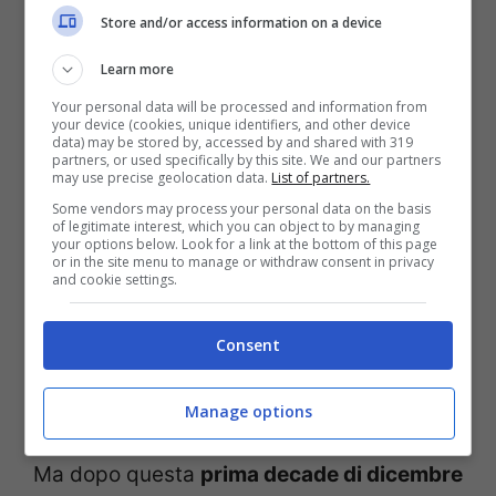
Store and/or access information on a device
Infatti gli esperti oltre all’ondata artica di
questi giorni ne avevano previsto una
Learn more
seconda per il
Ponte dell’Immacolata.
Ma
Your personal data will be processed and information from
your device (cookies, unique identifiers, and other device
gli ultimi modelli sostengono il contrario,
data) may be stored by, accessed by and shared with 319
partners, or used specifically by this site. We and our partners
ovvero che l’Italia sia per quei giorni
may use precise geolocation data.
List of partners.
Some vendors may process your personal data on the basis
investita da un potente Anticiclone delle
of legitimate interest, which you can object to by managing
your options below. Look for a link at the bottom of this page
Azzorre. Questo significa che nel nostro
or in the site menu to manage or withdraw consent in privacy
and cookie settings.
Paese il clima sarà asciutto, soleggiato e
con temperature gradevoli. Torna però la
Consent
nebbia, anche persistente, sulle principali
pianure.
Manage options
Ma dopo questa
prima decade di dicembre