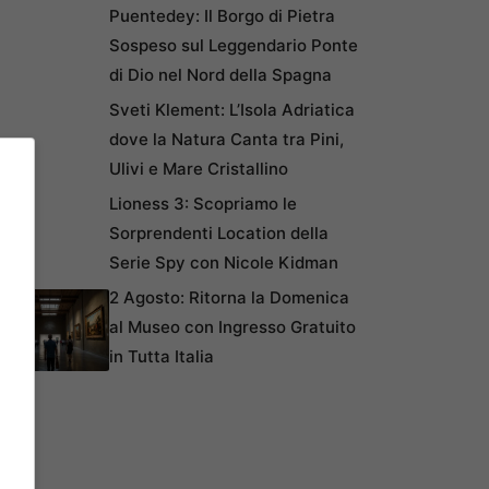
Puentedey: Il Borgo di Pietra
Sospeso sul Leggendario Ponte
di Dio nel Nord della Spagna
Sveti Klement: L’Isola Adriatica
dove la Natura Canta tra Pini,
Ulivi e Mare Cristallino
Lioness 3: Scopriamo le
Sorprendenti Location della
Serie Spy con Nicole Kidman
2 Agosto: Ritorna la Domenica
al Museo con Ingresso Gratuito
in Tutta Italia