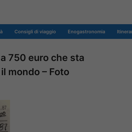
tà
Consigli di viaggio
Enogastronomia
Itinera
da 750 euro che sta
l mondo – Foto