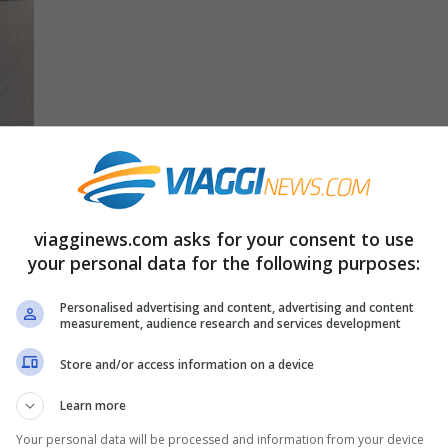
viagginews.com asks for your consent to use
he sta facendo commuovere il mondo.
Capita
your personal data for the following purposes:
he che siano raccontate anche delle storie
ersone che hanno cuore e gestiscono le loro
Personalised advertising and content, advertising and content
measurement, audience research and services development
ni.
Store and/or access information on a device
0 euro che sta facendo
Learn more
Your personal data will be processed and information from your device