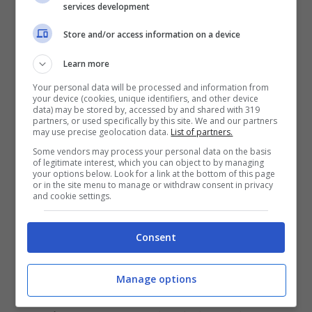
services development
Store and/or access information on a device
Learn more
Your personal data will be processed and information from
your device (cookies, unique identifiers, and other device
data) may be stored by, accessed by and shared with 319
partners, or used specifically by this site. We and our partners
may use precise geolocation data.
List of partners.
Some vendors may process your personal data on the basis
of legitimate interest, which you can object to by managing
your options below. Look for a link at the bottom of this page
or in the site menu to manage or withdraw consent in privacy
and cookie settings.
Consent
La
TERRA
sarà protagonista giovedì 8 e
venerdì 9 dicembre con lo spettacolo
Manage options
proposto da
Ghibli
e la performance di