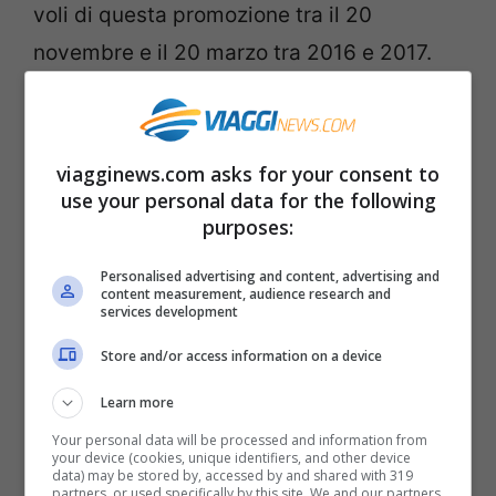
voli di questa promozione tra il 20
novembre e il 20 marzo tra 2016 e 2017.
Certo è una differenza importante rispetto
a quella della Ryan Air che di sicuro offre
più mette e molti più biglietti, circa cinque
viagginews.com asks for your consent to
use your personal data for the following
volte quelli dei suoi concorrenti. Sarà
purposes:
importante poi capire anche le
destinazioni precise dai portali delle due
Personalised advertising and content, advertising and
content measurement, audience research and
services development
compagnie aeree.
Store and/or access information on a device
I biglietti dovranno essere acquistati però
Learn more
solo nelle ventiquattro ore del
Black Friday
Your personal data will be processed and information from
e quindi ci vorrà grande tempismo per
your device (cookies, unique identifiers, and other device
data) may be stored by, accessed by and shared with 319
partners, or used specifically by this site. We and our partners