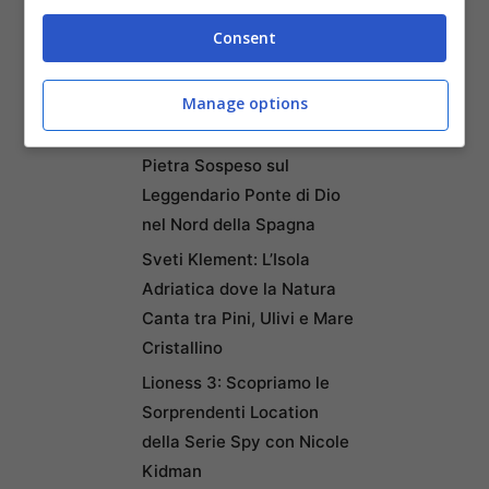
2026: Cultura, Cibo e
Consent
Trasporti Efficiente la
Rendono la Favorita
Italiana
Manage options
Puentedey: Il Borgo di
Pietra Sospeso sul
Leggendario Ponte di Dio
nel Nord della Spagna
Sveti Klement: L’Isola
Adriatica dove la Natura
Canta tra Pini, Ulivi e Mare
Cristallino
Lioness 3: Scopriamo le
Sorprendenti Location
della Serie Spy con Nicole
Kidman