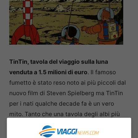
TinTin, tavola del viaggio sulla luna
venduta a 1.5 milioni di euro
. Il famoso
fumetto è stato reso noto ai più piccoli dal
nuovo film di Steven Spielberg ma TinTin
per i nati qualche decade fa è un vero
mito. Tanto che una tavola degli albi più
famosi è stata venduta addirittura per un
milione e mezzo di euro. Si chiama Uomini