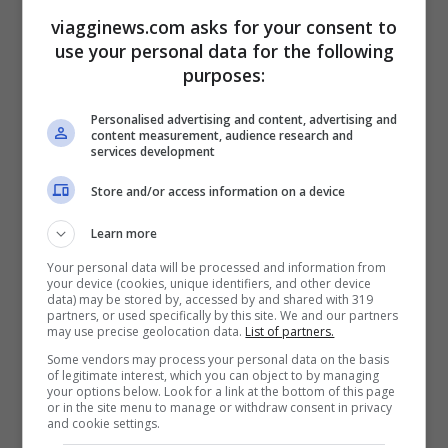
sulla luna ed è datata 1954.
viagginews.com asks for your consent to
use your personal data for the following
purposes:
Personalised advertising and content, advertising and
content measurement, audience research and
A cura di: Francesco Cini
services development
Store and/or access information on a device
Learn more
Articoli recenti
Ricominciare da Zero:
Your personal data will be processed and information from
your device (cookies, unique identifiers, and other device
Ecco i 10 Paesi Migliori per
data) may be stored by, accessed by and shared with 319
partners, or used specifically by this site. We and our partners
Trasferirsi e Lavorare da
may use precise geolocation data.
List of partners.
Remoto secondo la Nuova
Some vendors may process your personal data on the basis
Classifica
of legitimate interest, which you can object to by managing
your options below. Look for a link at the bottom of this page
Napoli tra le Top 10 Città
or in the site menu to manage or withdraw consent in privacy
and cookie settings.
Mondiali per il Workcation