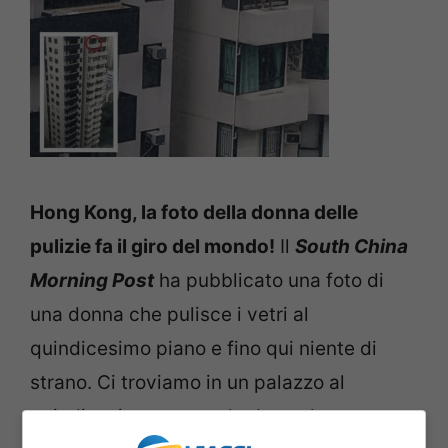
Hong Kong, la foto della donna delle
pulizie fa il giro del mondo!
Il
South China
Morning Post
ha pubblicato una foto di
una donna che pulisce i vetri al
quindicesimo piano e fino qui niente di
strano. Ci troviamo in un palazzo al
quindicesimo posto e la donna lavora