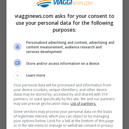
senza nessuna imbracatura così sospesa
nell’aria. Una foto che fa il giro del mondo e
viagginews.com asks for your consent to
ci dice come in hotel e altre strutture
use your personal data for the following
purposes:
adibite al consumo della gente che viaggia
ci siano ragazze giovani rese praticamente
Personalised advertising and content, advertising and
content measurement, audience research and
schiave e costrette a lavorare in condizioni
services development
del genere.
Store and/or access information on a device
Learn more
Your personal data will be processed and information from
Articoli recenti
your device (cookies, unique identifiers, and other device
Napoli tra le Top 10 Città
data) may be stored by, accessed by and shared with 319
partners, or used specifically by this site. We and our partners
Mondiali per il Workcation
may use precise geolocation data.
List of partners.
2026: Cultura, Cibo e
Some vendors may process your personal data on the basis
Trasporti Efficiente la
of legitimate interest, which you can object to by managing
your options below. Look for a link at the bottom of this page
Rendono la Favorita
or in the site menu to manage or withdraw consent in privacy