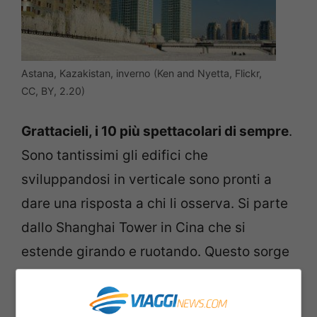
Astana, Kazakistan, inverno (Ken and Nyetta, Flickr,
CC, BY, 2.20)
Grattacieli, i 10 più spettacolari di sempre
.
Sono tantissimi gli edifici che
sviluppandosi in verticale sono pronti a
dare una risposta a chi li osserva. Si parte
dallo Shanghai Tower in Cina che si
estende girando e ruotando. Questo sorge
nel quartiere Pudong ed è alto addirittura
632 metri e conta 128 piani. A Mosca c’è