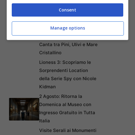
Pietra Sospeso sul
Consent
Leggendario Ponte di Dio
nel Nord della Spagna
Manage options
Sveti Klement: L’Isola
Adriatica dove la Natura
Canta tra Pini, Ulivi e Mare
Cristallino
Lioness 3: Scopriamo le
Sorprendenti Location
della Serie Spy con Nicole
Kidman
2 Agosto: Ritorna la
Domenica al Museo con
Ingresso Gratuito in Tutta
Italia
Visite Serali ai Monumenti