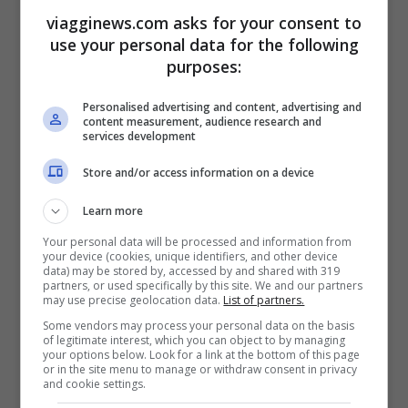
l’Evolution Tower di Russia che è al
viagginews.com asks for your consent to
secondo posto della classifica. E’ stato
use your personal data for the following
purposes:
realizzato da Karen Forbes.
Clicca qui per
le foto e la classifica dei dieci grattacieli
Personalised advertising and content, advertising and
content measurement, audience research and
più belli del mondo.
services development
Store and/or access information on a device
Learn more
Articoli recenti
Napoli tra le Top 10 Città
Your personal data will be processed and information from
your device (cookies, unique identifiers, and other device
Mondiali per il Workcation
data) may be stored by, accessed by and shared with 319
partners, or used specifically by this site. We and our partners
2026: Cultura, Cibo e
may use precise geolocation data.
List of partners.
Trasporti Efficiente la
Some vendors may process your personal data on the basis
Rendono la Favorita
of legitimate interest, which you can object to by managing
your options below. Look for a link at the bottom of this page
Italiana
or in the site menu to manage or withdraw consent in privacy
and cookie settings.
Puentedey: Il Borgo di