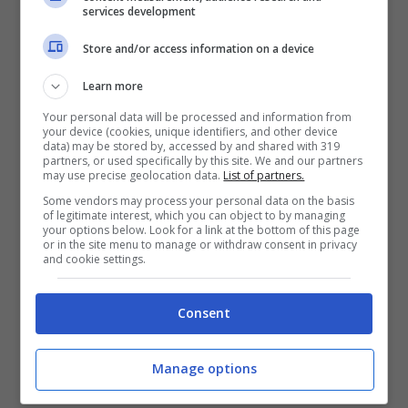
services development
Natale con bancarelle e stand
Store and/or access information on a device
gastronomici. Ma lo spettacolo che più di
tutti caratterizza la festa è lo
spegnimento
Learn more
della luce elettrica
per
15 minuti
in due
Your personal data will be processed and information from
your device (cookies, unique identifiers, and other device
momenti programmati:
alle 17:30 e alle
data) may be stored by, accessed by and shared with 319
partners, or used specifically by this site. We and our partners
18:30
, con il
borgo illuminato solo dalla
may use precise geolocation data.
List of partners.
Some vendors may process your personal data on the basis
luce delle candele
e delle fiammelle,
of legitimate interest, which you can object to by managing
your options below. Look for a link at the bottom of this page
creando un’atmosfera magica e
or in the site menu to manage or withdraw consent in privacy
and cookie settings.
suggestiva.
Consent
L’ingresso alla manifestazione è a
pagamento:
2,50 euro a persona
, esclusi i
Manage options
bambini sotto i 12 anni. Per i gruppi di