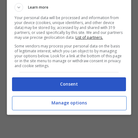
Learn more
giorni di sci al caldo sole tropicale di
Your personal data will be processed and information from
Miami, o visitare destinazioni dal
your device (cookies, unique identifiers, and other device
data) may be stored by, accessed by and shared with 319
fascino intramontabile come New
partners, or used specifically by this site. We and our partners
may use precise geolocation data.
List of partners.
York o Filadelfia.
American Airlines
Some vendors may process your personal data on the basis
offre comodi collegamenti dagli
of legitimate interest, which you can object to by managing
your options below. Look for a link at the bottom of this page
aeroporti italiani di Roma Fiumicino
or in the site menu to manage or withdraw consent in privacy
and cookie settings.
e Milano Malpensa per raggiungere
le incantevoli vette delle montagne
Consent
degli Sati Uniti effettuando un
singolo scalo di poche ore.
Manage options