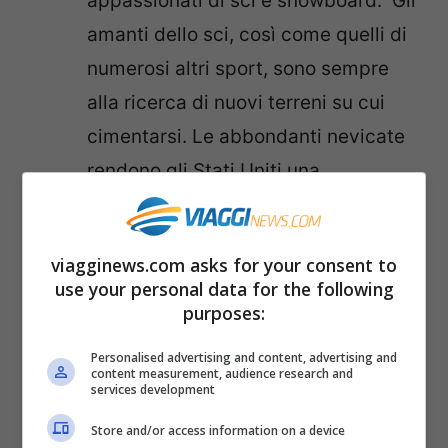
appassionati di sci e snowboard.
Gli
amanti dello sci, così come quelli di
numerosi altri sport, sono sempre
alla ricerca di nuovi terreni su cui
cimentarsi. Le abbondanti nevicate
rendono gli Stati Uniti una
destinazione che deve essere
considerata da tutti coloro che
viagginews.com asks for your consent to
amano questo sport e che non
use your personal data for the following
hanno ancora pensato quanto possa
purposes:
essere interessante scoprire le
Personalised advertising and content, advertising and
montagne del Colorado o dello Utah.
content measurement, audience research and
services development
Da non sottovalutare inoltre la
Store and/or access information on a device
possibilità di riposarsi dopo intensi