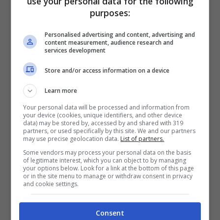
use your personal data for the following
velenose. Vedremo se verranno lanciati
purposes:
degli allarmi in giro per il nostro paese.
Personalised advertising and content, advertising and
content measurement, audience research and
services development
Store and/or access information on a device
Articoli recenti
Ricominciare da Zero:
Learn more
Ecco i 10 Paesi Migliori per
Your personal data will be processed and information from
Trasferirsi e Lavorare da
your device (cookies, unique identifiers, and other device
Remoto secondo la Nuova
data) may be stored by, accessed by and shared with 319
partners, or used specifically by this site. We and our partners
Classifica
may use precise geolocation data.
List of partners.
Napoli tra le Top 10 Città
Some vendors may process your personal data on the basis
of legitimate interest, which you can object to by managing
Mondiali per il Workcation
your options below. Look for a link at the bottom of this page
or in the site menu to manage or withdraw consent in privacy
2026: Cultura, Cibo e
and cookie settings.
Trasporti Efficiente la
Rendono la Favorita
Consent
Italiana