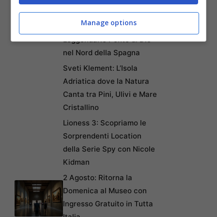
Puentedey: Il Borgo di
Manage options
Pietra Sospeso sul
Leggendario Ponte di Dio
nel Nord della Spagna
Sveti Klement: L’Isola
Adriatica dove la Natura
Canta tra Pini, Ulivi e Mare
Cristallino
Lioness 3: Scopriamo le
Sorprendenti Location
della Serie Spy con Nicole
Kidman
2 Agosto: Ritorna la
Domenica al Museo con
Ingresso Gratuito in Tutta
Italia