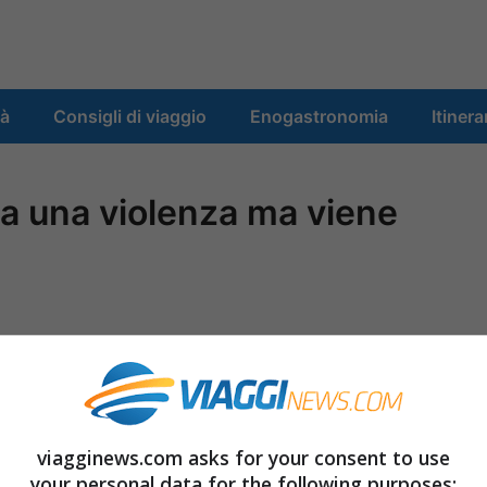
tà
Consigli di viaggio
Enogastronomia
Itinera
ia una violenza ma viene
viagginews.com asks for your consent to use
your personal data for the following purposes: