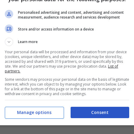
Personalised advertising and content, advertising and content
measurement, audience research and services development
Store and/or access information on a device
Learn more
 ma viene arrestata
! La notizia ha
Your personal data will be processed and information from your device
(cookies, unique identifiers, and other device data) may be stored by,
 donna che ha subito una violenza ma è stata
accessed by and shared with 319 partners, or used specifically by this
site. We and our partners may use precise geolocation data.
List of
ta alle autorità per essere stata vittima di
partners.
ali. Questi invece di aiutarla l’hanno punita
Some vendors may process your personal data on the basis of legitimate
interest, which you can object to by managing your options below. Look
for a link at the bottom of this page or in the site menu to manage or
esto negli Emirati viene considerato motivo
withdraw consent in privacy and cookie settings.
le uscire di prigione dovrà pagare trentamila
rror
racconta come sia partita un azione del
Manage options
Consent
olletta online.