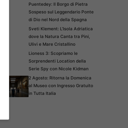
Puentedey: Il Borgo di Pietra
Sospeso sul Leggendario Ponte
di Dio nel Nord della Spagna
Sveti Klement: L’Isola Adriatica
dove la Natura Canta tra Pini,
Ulivi e Mare Cristallino
Lioness 3: Scopriamo le
Sorprendenti Location della
Serie Spy con Nicole Kidman
2 Agosto: Ritorna la Domenica
al Museo con Ingresso Gratuito
in Tutta Italia