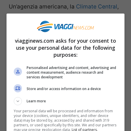
Un’agenzia americana, la
Climate Central
,
ha provato ad analizzare
cosa
succederebbe alla Terra se i cambiamenti
climatici e l’innalzamento del mare
viagginews.com asks for your consent to
proseguissero indisturbati
come stanno
use your personal data for the following
purposes:
facendo ora creando così una sorta di
simulazione. La mappa che mostra i
Personalised advertising and content, advertising and
content measurement, audience research and
cambiamenti più gravi e pare che molte
services development
città italiane saranno sommerse
Store and/or access information on a device
completamente e la
NASA
ha ammesso
Learn more
che il problema dell’innalzamento del mare
Your personal data will be processed and information from
è stato ampiamento sottovalutato. Lo
your device (cookies, unique identifiers, and other device
data) may be stored by, accessed by and shared with 319
partners, or used specifically by this site. We and our partners
studio, intitolato
“Are long tide gauge
may use precise geolocation data.
List of partners.