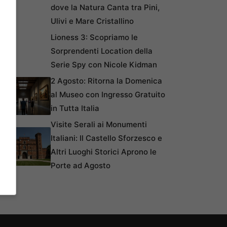
dove la Natura Canta tra Pini,
Ulivi e Mare Cristallino
Lioness 3: Scopriamo le
Sorprendenti Location della
Serie Spy con Nicole Kidman
2 Agosto: Ritorna la Domenica
al Museo con Ingresso Gratuito
in Tutta Italia
Visite Serali ai Monumenti
Italiani: Il Castello Sforzesco e
Altri Luoghi Storici Aprono le
Porte ad Agosto