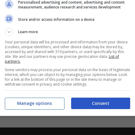
Personalised advertising and content, advertising and content
measurement, audience research and services development
Store and/or access information on a device
Learn more
Your personal data will be processed and information from your device
(cookies, unique identifiers, and other device data) may be stored by,
accessed by and shared with 319 partners, or used specifically by this
site. We and our partners may use precise geolocation data.
List of
stormo di cicogne ed è costretto a un
partners.
Some vendors may process your personal data on the basis of legitimate
 A321 Thomas Cook martedì scorso è dovuto
interest, which you can object to by managing your options below. Look
for a link at the bottom of this page or in the site menu to manage or
quanta cicogne. Il tutto è accaduto in
withdraw consent in privacy and cookie settings.
ci uccelli purtroppo sono stati risucchiati dal
ati dei feriti tra gli uomini.
Manage options
Consent