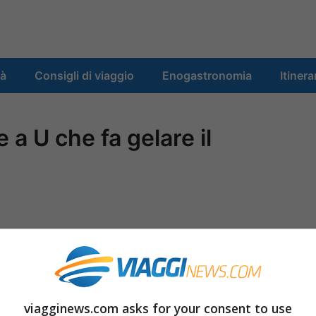
tà
Consigli di viaggio
Enogastronomia
Itinera
 a U che fa gelare il
viagginews.com asks for your consent to use