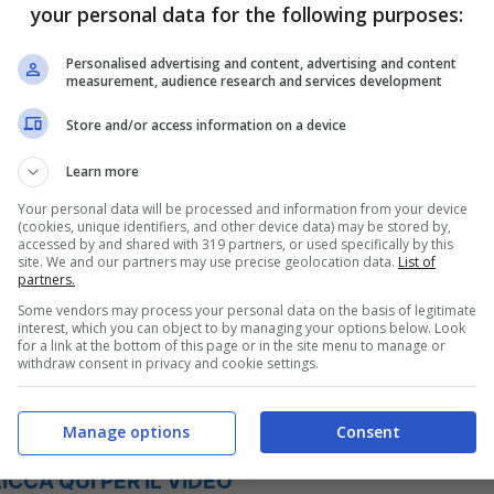
your personal data for the following purposes:
Personalised advertising and content, advertising and content
measurement, audience research and services development
Store and/or access information on a device
are il sangue.
Teniamo sotto osservazione
Learn more
da i nostri viaggi e chi si muove in macchina
Your personal data will be processed and information from your device
(cookies, unique identifiers, and other device data) may be stored by,
accessed by and shared with 319 partners, or used specifically by this
site. We and our partners may use precise geolocation data.
List of
partners.
he fa gelare il sangue
Some vendors may process your personal data on the basis of legitimate
interest, which you can object to by managing your options below. Look
for a link at the bottom of this page or in the site menu to manage or
withdraw consent in privacy and cookie settings.
strada e davvero c’è da rimanere senza
LiPi Firenze-Pisa-Livorno. Così senza motivo il
Manage options
Consent
enza parole. Per fortuna non succede niente,
ICCA QUI PER IL VIDEO