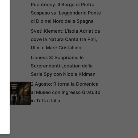
Puentedey: Il Borgo di Pietra
Sospeso sul Leggendario Ponte
di Dio nel Nord della Spagna
Sveti Klement: L’Isola Adriatica
dove la Natura Canta tra Pini,
Ulivi e Mare Cristallino
Lioness 3: Scopriamo le
Sorprendenti Location della
Serie Spy con Nicole Kidman
2 Agosto: Ritorna la Domenica
al Museo con Ingresso Gratuito
in Tutta Italia