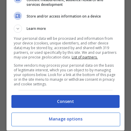
services development
Store and/or access information on a device
I piatti tipici della capitale sono,
Learn more
ovviamente, legati alla
tradizione
Your personal data will be processed and information from
your device (cookies, unique identifiers, and other device
marinara
della
Norvegia
. Via libera quindi
data) may be stored by, accessed by and shared with 319
partners, or used specifically by this site. We and our partners
a pranzi e cene a base di pesce: salmone,
may use precise geolocation data.
List of partners.
Some vendors may process your personal data on the basis
merluzzo, aringhe, gamberetti…
of legitimate interest, which you can object to by managing
your options below. Look for a link at the bottom of this page
or in the site menu to manage or withdraw consent in privacy
and cookie settings.
Non manca la
carne
, anche se diversa
rispetto a quella che trovate sulle tavole
Consent
italiane. A Oslo si mangia carne di alce,
renna o cervo dal sapore forte e gustoso di
Manage options
selvaggina, spesso arricchito dalla salsa a