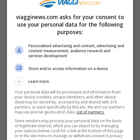
Ma se non ci riuscite non preoccupatevi
viagginews.com asks for your consent to
più di tanto. Il nostro
cervello
una volta
use your personal data for the following
purposes:
che ha ‘letto’ un’immagine la immaggazina
evidenziando dei particolari. Ogni qual
Personalised advertising and content, advertising and
content measurement, audience research and
volta i nostri occhi si trovano un’altra
services development
immagine davanti, il nostro cervello subito
Store and/or access information on a device
la scannerizza e come trova dei punti di
Learn more
contatto, delle corrispondenze, ci
Your personal data will be processed and information from
suggerisce il significato. Insomma, per far
your device (cookies, unique identifiers, and other device
data) may be stored by, accessed by and shared with 319
presto e non stare ogni volta a leggere e a
partners, or used specifically by this site. We and our partners
may use precise geolocation data.
List of partners.
capire l’immagine, il nostro cervello ci
Some vendors may process your personal data on the basis
of legitimate interest, which you can object to by managing
propone quello che è già stato
your options below. Look for a link at the bottom of this page
or in the site menu to manage or withdraw consent in privacy
memorizzato. E se in questo caso avete