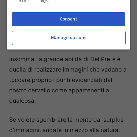
and cookie settings.
visto
due persone che fanno sesso
è
perché di immagini simili, di persone in
Consent
quella posizione, nella vostra vita ne avete
Manage options
già viste parecchie.
Insomma, la grande abilità di Del Prete è
quella di realizzare immagini che vadano a
toccare proprio i punti evidenziati dal
nostro cervello come appartenenti a
qualcosa.
Se volete sgombrare la mente dal surplus
d’immagini, andate in mezzo alla natura.