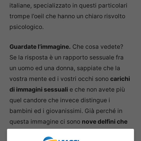
italiane, specializzato in questi particolari
trompe l’oeil che hanno un chiaro risvolto
psicologico.
Guardate l’immagine.
Che cosa vedete?
Se la risposta è un rapporto sessuale fra
un uomo ed una donna, sappiate che la
vostra mente ed i vostri occhi sono
carichi
di immagini sessuali
e che non avete più
quel candore che invece distingue i
bambini ed i giovanissimi. Già perché in
questa immagine ci sono
nove delfini che
nuotano.
Riuscite a vederli?