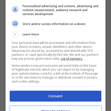
costrette a dormire in hotel nel frattempo,
Personalised advertising and content, advertising and
content measurement, audience research and
rimandando il viaggio rispetto alla
services development
prenotazione iniziale e soprattutto
Store and/or access information on a device
ripetendo una seconda volta tutte le
Learn more
lunghe e lentissime procedure di imbarco.
Your personal data will be processed and information from
your device (cookies, unique identifiers, and other device
data) may be stored by, accessed by and shared with 319
Dopo il nuovo disservizio del 23
partners, or used specifically by this site. We and our partners
may use precise geolocation data.
List of partners.
settembre, la ragazza ha scritto uno sfogo
Some vendors may process your personal data on the basis
of legitimate interest, which you can object to by managing
su Facebook. Prima in inglese sul suo
your options below. Look for a link at the bottom of this page
or in the site menu to manage or withdraw consent in privacy
profilo, poi in italiano sulla pagina dedicata
and cookie settings.
alle difficoltà dei disabili negli spostamenti
Vorreiprendereiltreno
, aperta da un altro
Consent
ragazzo disabile dopo le sue disavventure
Manage options