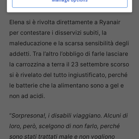
con i treni italiani.
Elena si è rivolta direttamente a Ryanair
per contestare i disservizi subiti, la
maleducazione e la scarsa sensibilità degli
addetti. Tra l’altro l’obbligo di farle lasciare
la carrozzina a terra il 23 settembre scorso
si è rivelato del tutto ingiustificato, perché
le batterie che la alimentano sono a gel e
non ad acidi.
“
Sorpresona!, i disabili viaggiano. Alcuni di
loro, però, scelgono di non farlo, perché
sono stati trattati male e non vogliono