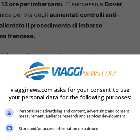
 15 ore per imbarcarsi.
E’ successo a
Dover
,
anica per via degli
aumentati controlli anti-
allentato il procedimento di imbarco
smo francese.
ipitata nel caos
e molte persone hanno
francesi di rallentare tutto per via dell’uscita
viagginews.com asks for your consent to use
zione, ma intanto
secondo quanto riferito
your personal data for the following purposes:
rsonale per aiutare la polizia di frontiera
Personalised advertising and content, advertising and content
measurement, audience research and services development
 fila con gli elicotteri e l’
organizzazione
igliette
agli automobilisti bloccati
Store and/or access information on a device
ostrade A2, A20 e M20 sono paralizzate.