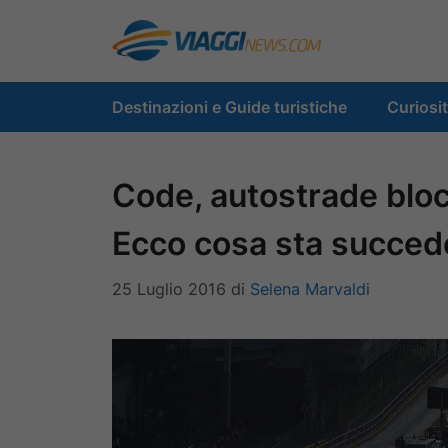
Vai
al
contenuto
Destinazioni e Guide turistiche
Curiosi
Code, autostrade blocc
Ecco cosa sta succe
25 Luglio 2016
di
Selena Marvaldi