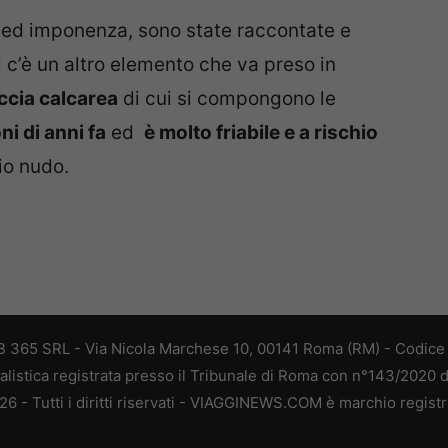
a ed imponenza, sono state raccontate e
i c’è un altro elemento che va preso in
ccia calcarea
di cui si compongono le
ni di anni fa
ed
è molto friabile e a rischio
io nudo.
 365 SRL - Via Nicola Marchese 10, 00141 Roma (RM) - Codice F
alistica registrata presso il Tribunale di Roma con n°143/2020 
 - Tutti i diritti riservati - VIAGGINEWS.COM è marchio registr