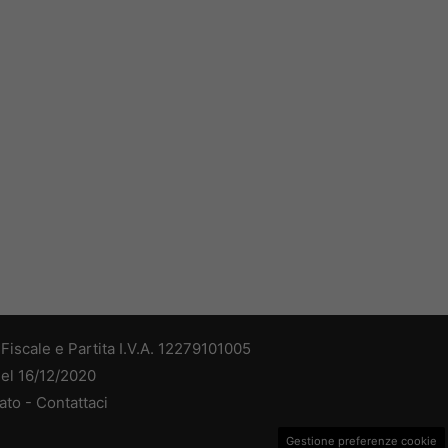
iscale e Partita I.V.A. 12279101005
del 16/12/2020
ato -
Contattaci
Gestione preferenze cookie