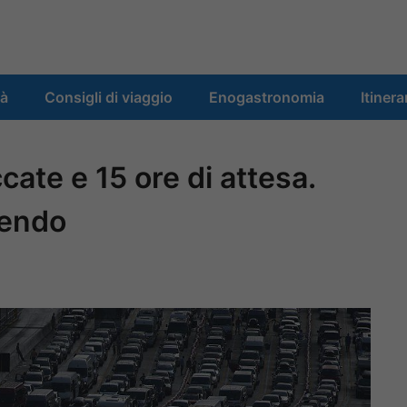
tà
Consigli di viaggio
Enogastronomia
Itinera
ate e 15 ore di attesa.
dendo