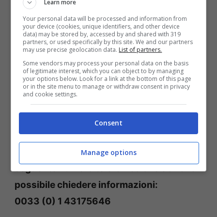
Learn more
contattare in caso di
necessità
:
Your personal data will be processed and information from
your device (cookies, unique identifiers, and other device
data) may be stored by, accessed by and shared with 319
Per emergenze contattare
Consolato
partners, or used specifically by this site. We and our partners
may use precise geolocation data.
List of partners.
Generale d’Italia a Nizza
ai seguenti
Some vendors may process your personal data on the basis
numeri:
of legitimate interest, which you can object to by managing
your options below. Look for a link at the bottom of this page
or in the site menu to manage or withdraw consent in privacy
0033 (0) 7 68 05 48 04
and cookie settings.
0033 (0) 6 03 69 03 57
0033 (0) 7 68 05 48 04.
Consent
Le
Autorità francesi
hanno attivato il
Manage options
seguente numero telefonico ove è anche
possibile chiedere informazioni:
0033 (0) 1 43175646