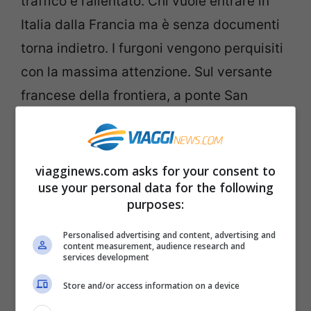
traffico è rallentato. Chi vuole entrare in
Italia dalla Francia ma è senza documenti
torna indietro. I furgoni vengono perquisiti
con la massima attenzione. Sul versante
francese della frontiera, a ponte San
Ludovico, c’è un chilometro e mezzo di
coda.
viagginews.com asks for your consent to
Per la viabilità in tempo reale sulla
use your personal data for the following
purposes:
Autostrada A10 Genova -Ventimiglia in
direzione della Francia, rimandiamo al sito
Personalised advertising and content, advertising and
content measurement, audience research and
di Automap
a questa pagina
.
services development
Store and/or access information on a device
Ecco i recapiti della
Farnesina
da