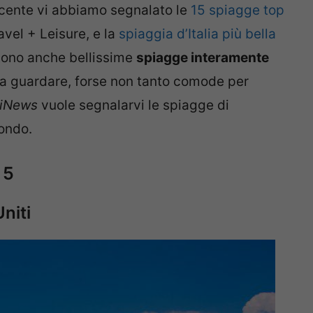
ecente vi abbiamo segnalato le
15 spiagge top
avel + Leisure, e la
spiaggia d’Italia più bella
stono anche bellissime
spiagge interamente
da guardare, forse non tanto comode per
iNews
vuole segnalarvi le spiagge di
mondo.
 5
Uniti