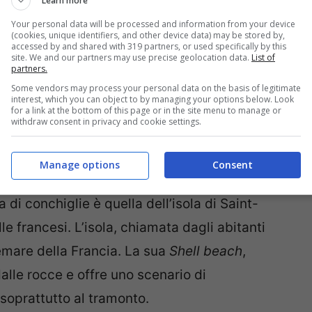
Learn more
Your personal data will be processed and information from your device
(cookies, unique identifiers, and other device data) may be stored by,
accessed by and shared with 319 partners, or used specifically by this
site. We and our partners may use precise geolocation data.
List of
partners.
Some vendors may process your personal data on the basis of legitimate
interest, which you can object to by managing your options below. Look
for a link at the bottom of this page or in the site menu to manage or
withdraw consent in privacy and cookie settings.
Manage options
Consent
 di conchiglie è quella dell’isola di Saint-
le francesi. L’isola, chiamata dagli abitanti
remare della Francia. La sua
Shell beach
,
alle rocce e offre uno scenario di
 soprattutto al tramonto.