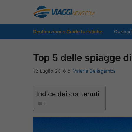
Vai
al
contenuto
Destinazioni e Guide turistiche
Curiosi
Top 5 delle spiagge di
12 Luglio 2016
di
Valeria Bellagamba
Indice dei contenuti