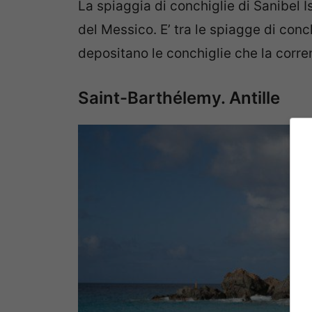
La spiaggia di conchiglie di Sanibel Is
del Messico. E’ tra le spiagge di conc
depositano le conchiglie che la corren
Saint-Barthélemy. Antille