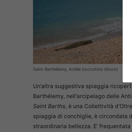
Saint-Barthélemy, Antille (roccofoto iStock)
Un’altra suggestiva spiaggia ricoperta
Barthélemy, nell’arcipelago delle Antil
Saint Barths
, è una Collettività d’Olt
spiaggia di conchiglie, è circondata d
straordinaria bellezza. E’ frequentata