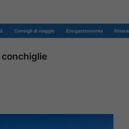
tà
Consigli di viaggio
Enogastronomia
Itinera
 conchiglie