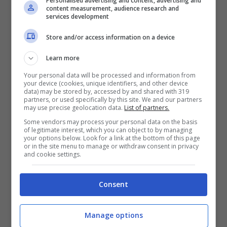
Personalised advertising and content, advertising and
content measurement, audience research and
secolo, costruita dai Cavalieri dell’Ordine
services development
di Malta sul promontorio conosciuto come
Store and/or access information on a device
Gallows Poin. Rappresenta nella serie la
Learn more
maestosa
Fortezza Rossa di Approdo del
Your personal data will be processed and information from
Re.
your device (cookies, unique identifiers, and other device
data) may be stored by, accessed by and shared with 319
partners, or used specifically by this site. We and our partners
may use precise geolocation data.
List of partners.
Gli appassionati della serie potranno,
Some vendors may process your personal data on the basis
quindi, prenotare il proprio tour di
of legitimate interest, which you can object to by managing
your options below. Look for a link at the bottom of this page
or in the site menu to manage or withdraw consent in privacy
un’intera giornata in jeep (al costo di €
and cookie settings.
55,00 a persona) e visitare i luoghi magici
che hanno incantato tutti gli spettatori
Consent
Manage options