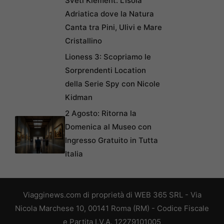
Sveti Klement: L’Isola
Adriatica dove la Natura
Canta tra Pini, Ulivi e Mare
Cristallino
Lioness 3: Scopriamo le
Sorprendenti Location
della Serie Spy con Nicole
Kidman
2 Agosto: Ritorna la
Domenica al Museo con
Ingresso Gratuito in Tutta
Italia
Viagginews.com di proprietà di WEB 365 SRL - Via
Nicola Marchese 10, 00141 Roma (RM) - Codice Fiscale
e Partita I.V.A. 12279101005