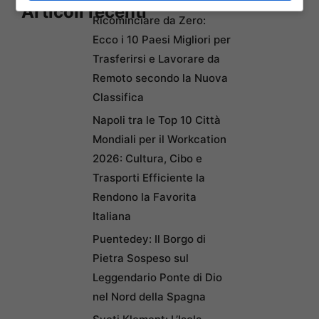
Articoli recenti
Ricominciare da Zero:
Ecco i 10 Paesi Migliori per
Trasferirsi e Lavorare da
Remoto secondo la Nuova
Classifica
Napoli tra le Top 10 Città
Mondiali per il Workcation
2026: Cultura, Cibo e
Trasporti Efficiente la
Rendono la Favorita
Italiana
Puentedey: Il Borgo di
Pietra Sospeso sul
Leggendario Ponte di Dio
nel Nord della Spagna