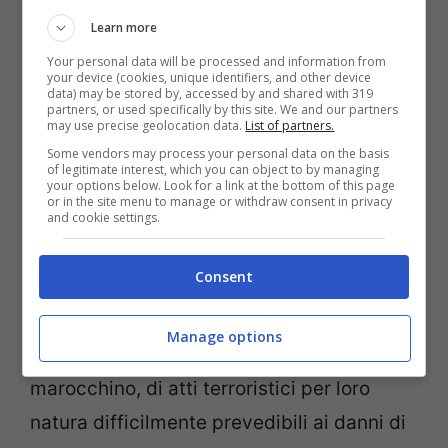
Learn more
0021698301496 o Sala Operativa
Your personal data will be processed and information from
dell’Unità di Crisi allo 0039 06 36225.
your device (cookies, unique identifiers, and other device
data) may be stored by, accessed by and shared with 319
partners, or used specifically by this site. We and our partners
Marocco
may use precise geolocation data.
List of partners.
Some vendors may process your personal data on the basis
of legitimate interest, which you can object to by managing
Il Marocco non presenta particolari allarmi
your options below. Look for a link at the bottom of this page
or in the site menu to manage or withdraw consent in privacy
riguardo alla sicurezza, tuttavia, anche per
and cookie settings.
la delicata posizione del Paese è
Consent
consigliabile
mantenere elevata la soglia
di attenzione
in considerazione del rischio
Manage options
presente, anche su tutto il territorio
marocchino, di atti terroristici per loro
natura difficilmente prevedibili ai danni di