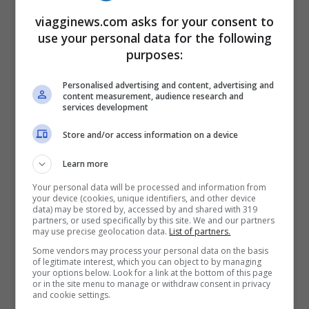
squalo martello di circa 4 metri di
viagginews.com asks for your consent to
dimensioni, un esemplare molto
use your personal data for the following
purposes:
pericoloso, soprattutto se affamato come
in questo caso
. Le immagini sono
Personalised advertising and content, advertising and
content measurement, audience research and
impressionanti: lo squalo si vede
services development
perfettamente in tutta la sua potenza
Store and/or access information on a device
mentre nuota a pochi passi dalla riva con
Learn more
aria minacciosa.
Your personal data will be processed and information from
your device (cookies, unique identifiers, and other device
data) may be stored by, accessed by and shared with 319
partners, or used specifically by this site. We and our partners
may use precise geolocation data.
List of partners.
Some vendors may process your personal data on the basis
of legitimate interest, which you can object to by managing
your options below. Look for a link at the bottom of this page
or in the site menu to manage or withdraw consent in privacy
and cookie settings.