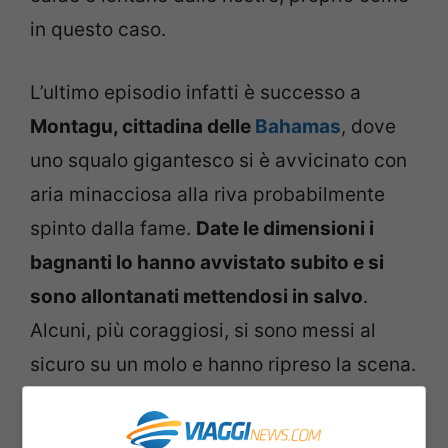
in questo caso.
L’ultimo episodio infatti è successo a
Montagu, cittadina delle
Bahamas
, dove
uno squalo gigantesco si è avvicinato con
aria minacciosa alla riva probabilmente
spinto dalla fame.
Date le dimensioni i
bagnanti lo hanno avvistato subito e si
sono allontanati mettendosi in salvo
.
Alcuni, più coraggiosi, si sono messi al
sicuro su un molo e hanno ripreso la scena.
Secondo i testimoni si trattava di uno