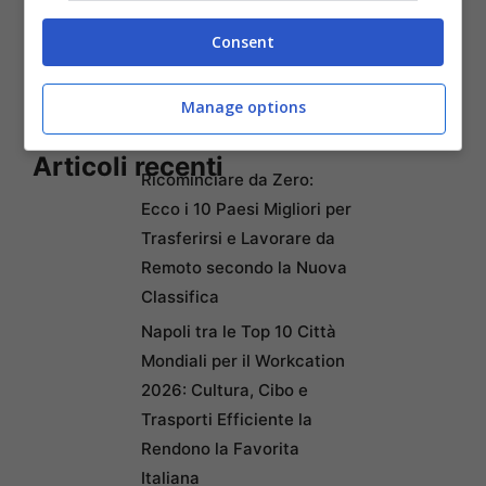
Consent
Manage options
Articoli recenti
Ricominciare da Zero:
Ecco i 10 Paesi Migliori per
Trasferirsi e Lavorare da
Remoto secondo la Nuova
Classifica
Napoli tra le Top 10 Città
Mondiali per il Workcation
2026: Cultura, Cibo e
Trasporti Efficiente la
Rendono la Favorita
Italiana