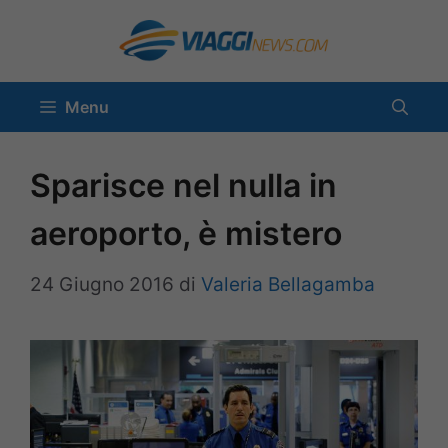
Vai
al
contenuto
Menu
Sparisce nel nulla in
aeroporto, è mistero
24 Giugno 2016
di
Valeria Bellagamba