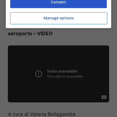
Consent
fitto il mistero.
Manage options
Un altro caso di una donna che sparisce in
aeroporto – VIDEO
A cura di Valeria Bellagamba