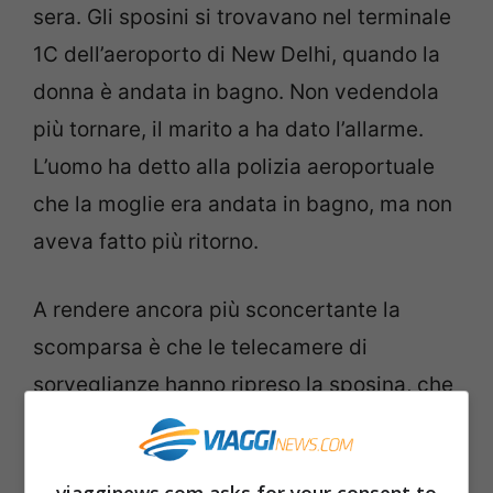
sera. Gli sposini si trovavano nel terminale
1C dell’aeroporto di New Delhi, quando la
donna è andata in bagno. Non vedendola
più tornare, il marito a ha dato l’allarme.
L’uomo ha detto alla polizia aeroportuale
che la moglie era andata in bagno, ma non
aveva fatto più ritorno.
A rendere ancora più sconcertante la
scomparsa è che le telecamere di
sorveglianze hanno ripreso la sposina, che
indossava un
sari blu
entrare in bagno, per
poi mostrare poco dopo una donna che