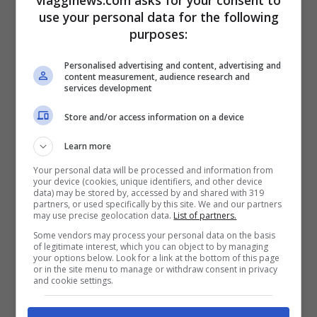
viagginews.com asks for your consent to
usciva indossando un burqua scuro. Le
use your personal data for the following
telecamere di sorveglianza, hanno riferito i
purposes:
media, hanno ripreso la sposina indiana
Personalised advertising and content, advertising and
mentre entrava in bagno, alle 18:14, e
content measurement, audience research and
services development
pochi minuti dopo, alle 18:17, hanno ripreso
Store and/or access information on a device
un’altra persona, presumibilmente una
donna, mentre usciva con un
burqua
. Che
Learn more
si tratti della stessa donna. E perché? Il
Your personal data will be processed and information from
your device (cookies, unique identifiers, and other device
data) may be stored by, accessed by and shared with 319
marito ha ammesso che la corporatura
partners, or used specifically by this site. We and our partners
may use precise geolocation data.
List of partners.
della donna con il burqua fosse la stessa
Some vendors may process your personal data on the basis
della moglie scomparsa. Ma non ha voluto
of legitimate interest, which you can object to by managing
your options below. Look for a link at the bottom of this page
credere che si trattasse della stessa
or in the site menu to manage or withdraw consent in privacy
and cookie settings.
persona. Così ha deciso di non sporgere
denuncia. Intanto sulla vicenda è rimasto