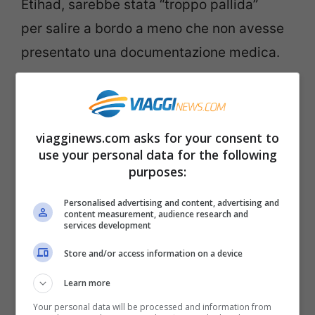
Etihad, sarebbe stata “troppo pallida”
per salire a bordo a meno che non avesse
presentato una documentazione medica.
I genitori hanno fatto presente di essere
scozzesi e di avere naturalmente quel tipo
viagginews.com asks for your consent to
di carnagione e sono ricorsi anche al
use your personal data for the following
medico dell’aeroporto, che ha visitato
purposes:
Grace e che ha constatato il buon stato di
Personalised advertising and content, advertising and
salute. Neanche allora la famiglia ha
content measurement, audience research and
services development
potuto partire: il volo è stato posticipato
Store and/or access information on a device
fino a che non è arrivato il certificato
Learn more
medico. Gli addetti della compagnia aerea,
Your personal data will be processed and information from
sostenevano ancora che la ragazza non