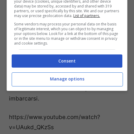
your device (cookies, unique identifiers, and other device
data) may be stored by, accessed by and shared with 319
fosse in grado di viaggiare, visto che
partners, or used specifically by this site. We and our partners
may use precise geolocation data.
List of partners.
Grace era appoggiata alle spalle della
Some vendors may process your personal data on the basis
madre durante il check in, mentre la
of legitimate interest, which you can object to by managing
your options below. Look for a link at the bottom of this page
mamma ha sostenuto che fosse solo
or in the site menu to manage or withdraw consent in privacy
and cookie settings.
assonnata.
Consent
Poi finalmente il via libera, con un respiro
di sollievo per gli altri passeggeri che
Manage options
hanno dovuto attendere ore prima di
imbarcarsi.
https://www.youtube.com/watch?
v=UAukd_QKzSs