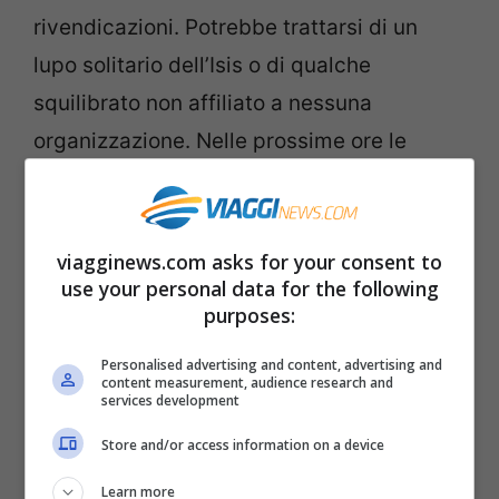
rivendicazioni. Potrebbe trattarsi di un
lupo solitario dell’Isis o di qualche
squilibrato non affiliato a nessuna
organizzazione. Nelle prossime ore le
indagini della polizia sveleranno alcuni
misteri su quella che poteva essere una
strage.
viagginews.com asks for your consent to
use your personal data for the following
purposes:
E gli allarmi per il
rischio di attentati si
moltiplicano
. Dopo le parole di un
Personalised advertising and content, advertising and
content measurement, audience research and
esponente dell’Interpol francese che aveva
services development
parlato di pericoli concreti durante gli
Store and/or access information on a device
Europei, il nostro ministero degli Esteri
Learn more