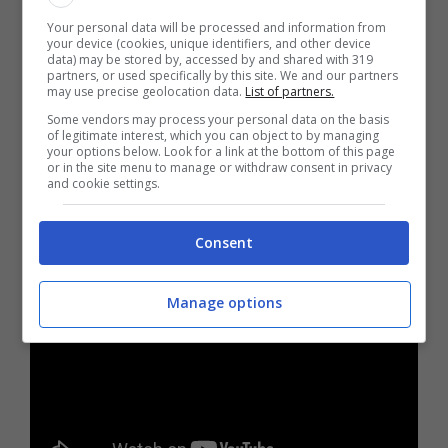
aggiorna la lista dei Paesi più a rischio,
Your personal data will be processed and information from
your device (cookies, unique identifiers, and other device
ossia
quelli dove è sconsigliabile andare
.
data) may be stored by, accessed by and shared with 319
partners, or used specifically by this site. We and our partners
Sebbene non ci siano certezze su quelle
may use precise geolocation data.
List of partners.
che potrebbero essere le prossime mosse
Some vendors may process your personal data on the basis
of legitimate interest, which you can object to by managing
dei terroristi.
your options below. Look for a link at the bottom of this page
or in the site menu to manage or withdraw consent in privacy
and cookie settings.
Consent
Manage options