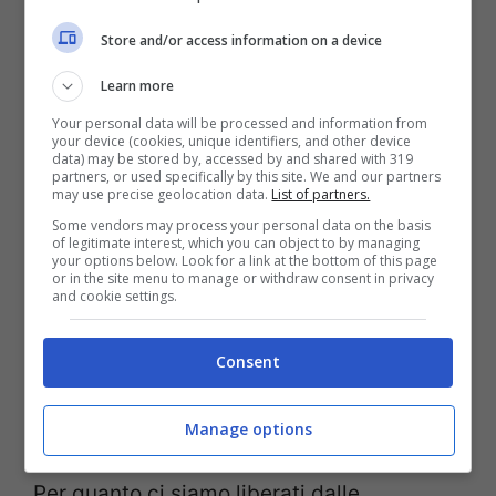
Store and/or access information on a device
Nel mondo moderno, invece, il concetto di
libertà è cambiato. La libertà individuale
Learn more
ha preso sempre più spazio, così come la
Your personal data will be processed and information from
your device (cookies, unique identifiers, and other device
sfera privata. In una società più
data) may be stored by, accessed by and shared with 319
partners, or used specifically by this site. We and our partners
may use precise geolocation data.
List of partners.
individualista c’è più spazio per i desideri e
Some vendors may process your personal data on the basis
le aspirazioni del singolo, anche a scapito
of legitimate interest, which you can object to by managing
your options below. Look for a link at the bottom of this page
del suo ruolo sociale. Con l’affermazione di
or in the site menu to manage or withdraw consent in privacy
and cookie settings.
questa libertà, si afferma così anche il
desiderio di evadere dalla società, di
Consent
allontanarsi dagli altri, che invece per
l’uomo antico era una sciagura.
Manage options
Per quanto ci siamo liberati dalle