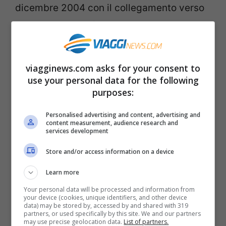
dicembre 2004 con il collegamento verso
Barcellona, che viene operato
tutto l’anno
con fino a
quattro frequenze al giorno
e,
insieme al collegamento Roma-Barcellona,
viagginews.com asks for your consent to
è la
rotta business più usata dagli italiani
.
use your personal data for the following
purposes:
Inoltre, grazie al collegamento con
Personalised advertising and content, advertising and
content measurement, audience research and
Barcellona, i passeggeri in partenza da
services development
Milano potranno sfruttare l’esclusivo
Store and/or access information on a device
servizio dei
voli in connessione Vueling-
Learn more
to-Vueling presso l’aeroporto El Prat
, che
Your personal data will be processed and information from
permette di fare un unico check-in
your device (cookies, unique identifiers, and other device
data) may be stored by, accessed by and shared with 319
all’aeroporto di partenza e di ritirare
partners, or used specifically by this site. We and our partners
may use precise geolocation data.
List of partners.