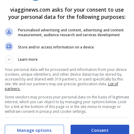
ocial. L’ultima foto caricata da
De Martino
su
viagginews.com asks for your consent to use
ommenti. L’ex di Belen si mostra infatti in tutta
your personal data for the following purposes:
ssi dal mare cristallino di Ibiza:
fisico
Personalised advertising and content, advertising and content
measurement, audience research and services development
e Martino indossa un boxer militare
 rendono ancora più fascinoso.
Store and/or access information on a device
Learn more
xer,
notato dalla fan più maliziose, che ha
Your personal data will be processed and information from your device
(cookies, unique identifiers, and other device data) may be stored by,
i De Martino. Guardando la foto sembra infatti
accessed by and shared with 319 partners, or used specifically by this
site. We and our partners may use precise geolocation data.
List of
rmente dotato. E ciò ha mandato in visibilio
partners.
Some vendors may process your personal data on the basis of legitimate
interest, which you can object to by managing your options below. Look
for a link at the bottom of this page or in the site menu to manage or
withdraw consent in privacy and cookie settings.
Manage options
Consent