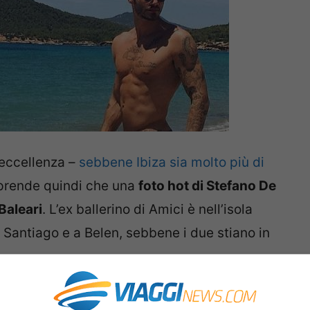
 eccellenza –
sebbene Ibiza sia molto più di
rprende quindi che una
foto hot di Stefano De
 Baleari
. L’ex ballerino di Amici è nell’isola
 Santiago e a Belen, sebbene i due stiano in
rrebbe da dire soprattutto in vacanza, non si