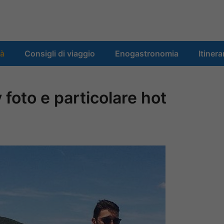
tà
Consigli di viaggio
Enogastronomia
Itinera
 foto e particolare hot