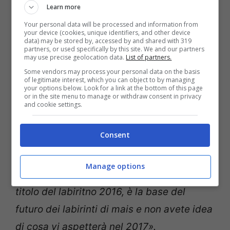
culminato con “L’albero della vita”.
Learn more
Your personal data will be processed and information from
your device (cookies, unique identifiers, and other device
«
Quest’anno il labirinto assume una
data) may be stored by, accessed by and shared with 319
partners, or used specifically by this site. We and our partners
connotazione tutta nuova rispetto alle
may use precise geolocation data.
List of partners.
edizioni procedenti e lo rende ancora più
Some vendors may process your personal data on the basis
of legitimate interest, which you can object to by managing
unico
– spiega Carlo Galassi -.
E’ proprio
your options below. Look for a link at the bottom of this page
or in the site menu to manage or withdraw consent in privacy
cambiata la “concezione”. Quest’anno,
and cookie settings.
infatti, i viandanti potranno interagire con
Consent
il percorso ostacolando gli amici o le altre
fantastiche persone all’interno del
Manage options
tracciato
. ” Sentieri Peregrini”, questo il
titolo del labiritno 2016, è la base del
futuro dei labirinti di mais e non avete idea
di cosa vi aspetterà nel 2017».