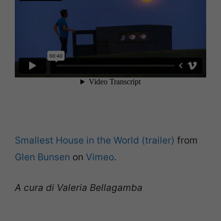
Smallest House in the World (trailer)
from
Glen Bunsen
on
Vimeo
.
A cura di Valeria Bellagamba