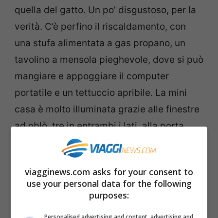
quella del gatto. Un po’ disgustoso, per la
verità. C’è perfino il riscaldamento, con
una stufa alimentata a gas propano, un
tavolino a mensola pieghevole, dove si può
mangiare e appoggiare il computer
portatile e un tettuccio apribile. La mini
casa è molto illuminata grazie alle finestre
ad oblò, tre in entrambi i lati, alla porta
finestra e ad un’altra finestra rettangolare
che si trova sul lato opposto.
viagginews.com asks for your consent to
use your personal data for the following
purposes:
Personalised advertising and content, advertising and