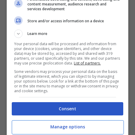
content measurement, audience research and
services development
Store and/or access information on a device
Learn more
Your personal data will be processed and information from
your device (cookies, unique identifiers, and other device
data) may be stored by, accessed by and shared with 319
partners, or used specifically by this site. We and our partners
may use precise geolocation data.
List of partners.
La casa più piccola del mondo a Boston (Foto
Some vendors may process your personal data on the basis
of legitimate interest, which you can object to by managing
hyperallergic.com)
your options below. Look for a link at the bottom of this page
or in the site menu to manage or withdraw consent in privacy
and cookie settings.
La casa nel mini container è stata dipinta
esternamente di un verde molto acceso,
Consent
poggia su delle ruote e grazie ad un gancio
può essere trasportata ovunque.
Manage options