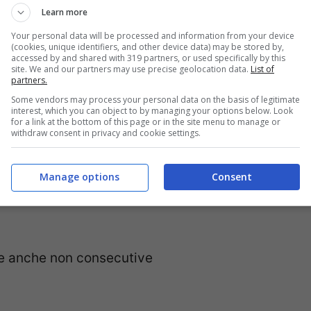
Learn more
Your personal data will be processed and information from your device
(cookies, unique identifiers, and other device data) may be stored by,
accessed by and shared with 319 partners, or used specifically by this
site. We and our partners may use precise geolocation data.
List of
partners.
gosto
Some vendors may process your personal data on the basis of legitimate
interest, which you can object to by managing your options below. Look
30 settembre
for a link at the bottom of this page or in the site menu to manage or
withdraw consent in privacy and cookie settings.
Manage options
Consent
ane anche non consecutive