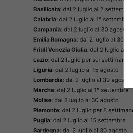
Basilicata
: dal 2 luglio al 2 settembre
Calabria
: dal 2 luglio al 1° settembre
Campania
: dal 2 luglio al 30 agosto
Emilia Romagna
: dal 2 luglio al 30 a
Friuli Venezia Giulia
: dal 2 luglio al 
Lazio:
dal 2 luglio per sei settimane
Liguria
: dal 2 luglio al 15 agosto
Lombardia
: dal 2 luglio al 30 agosto
Marche
: dal 2 luglio al 1° settembre
Molise
: dal 2 luglio al 30 agosto
Piemonte
: dal 2 luglio per 8 settim
Puglia
: dal 2 luglio al 15 settembre
Sardegna
: dal 2 luglio al 30 agosto