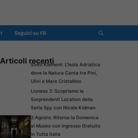
ri
Seguici su FB
Articoli recenti
Sveti Klement: L’Isola Adriatica
dove la Natura Canta tra Pini,
Ulivi e Mare Cristallino
Lioness 3: Scopriamo le
Sorprendenti Location della
Serie Spy con Nicole Kidman
2 Agosto: Ritorna la Domenica
al Museo con Ingresso Gratuito
in Tutta Italia