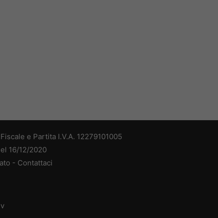
iscale e Partita I.V.A. 12279101005
del 16/12/2020
ato -
Contattaci
dv