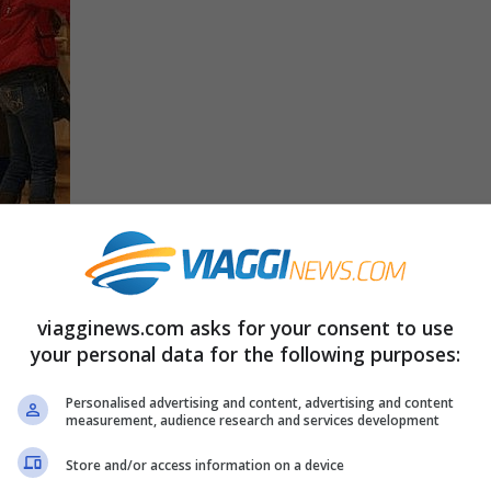
, a causa della crisi, non è facile e mettere
 uno sforzo. Fortunatamente, sia in inverno
viagginews.com asks for your consent to use
si può comprare di tutto senza spendere troppo!
your personal data for the following purposes:
per quanto riguarda quelli estivi ci siamo
Personalised advertising and content, advertising and content
inizio dei saldi in tutta Italia.
measurement, audience research and services development
Store and/or access information on a device