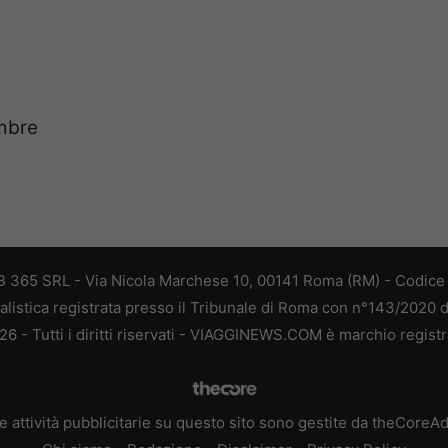
embre
 365 SRL - Via Nicola Marchese 10, 00141 Roma (RM) - Codice F
alistica registrata presso il Tribunale di Roma con n°143/2020 
 - Tutti i diritti riservati - VIAGGINEWS.COM è marchio registr
e attività pubblicitarie su questo sito sono gestite da theCoreA