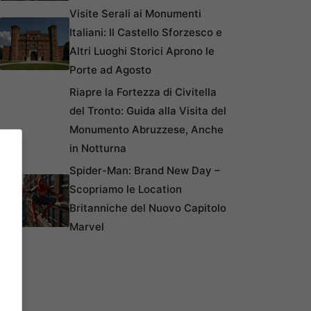
Visite Serali ai Monumenti
Italiani: Il Castello Sforzesco e
Altri Luoghi Storici Aprono le
Porte ad Agosto
Riapre la Fortezza di Civitella
del Tronto: Guida alla Visita del
Monumento Abruzzese, Anche
in Notturna
Spider-Man: Brand New Day –
Scopriamo le Location
Britanniche del Nuovo Capitolo
Marvel