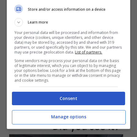
Store and/or access information on a device
Learn more
Your personal data will be processed and information from
your device (cookies, unique identifiers, and other device
data) may be stored by, accessed by and shared with 319
partners, or used specifically by this site. We and our partners
Ecco la soluzione all’indovinello. Facile,
may use precise geolocation data.
List of partners.
no? L’oggetto nascosto è un
iPad
Some vendors may process your personal data on the basis
of legitimate interest, which you can object to by managing
mimetizzato
con il sedile dell’automobile
your options below. Look for a link at the bottom of this page
or in the site menu to manage or withdraw consent in privacy
grazie al colore identico. Giochino sciocco
and cookie settings.
ma divertente, per prendersi un break.
Consent
Manage options