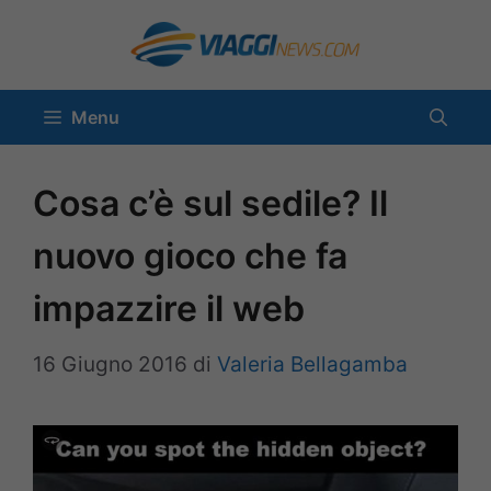
Vai
al
contenuto
Menu
Cosa c’è sul sedile? Il
nuovo gioco che fa
impazzire il web
16 Giugno 2016
di
Valeria Bellagamba