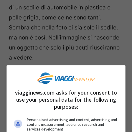
di un sedile di automobile in plastica o
pelle grigia, come ce ne sono tanti.
Sembra che nella foto ci sia solo il sedile,
ma non è così. Nell’immagine si nasconde
un oggetto che solo i più acuti riusciranno
a vedere.
E vi? Siete riusciti a vedere l’oggetto
nascosto sul sedile? E’ proprio davanti ai
viagginews.com asks for your consent to
vostri occhi. Se non ci site riusciti vi
use your personal data for the following
sveliamo la
soluzione del gioco
qui sotto.
purposes:
Personalised advertising and content, advertising and
content measurement, audience research and
services development