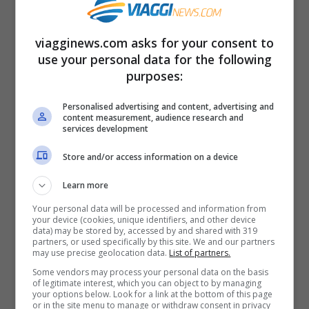
Al momento la palma di volo più lungo del
viagginews.com asks for your consent to
use your personal data for the following
mondo non stop spetta alla
United Airlines
purposes:
che mette in collegamento
San Francisco
Personalised advertising and content, advertising and
e Singapore in 16 ore e 35 minuti
senza
content measurement, audience research and
services development
effettuare nemmeno uno scalo. Il volo,
Store and/or access information on a device
operativo da circa un mese, viene
effettuato con
l’aereo più grande finora
Learn more
mai costruito il Boeing 787-9 Dreamliner.
Your personal data will be processed and information from
your device (cookies, unique identifiers, and other device
Questo aeromobile è in grado di ospitare
data) may be stored by, accessed by and shared with 319
partners, or used specifically by this site. We and our partners
fino a 252 passeggeri, offre molti lussi per
may use precise geolocation data.
List of partners.
Some vendors may process your personal data on the basis
chi sceglie di viaggiare in First Class ossia
of legitimate interest, which you can object to by managing
your options below. Look for a link at the bottom of this page
i sedili reclinabili, il monitor touch screen e
or in the site menu to manage or withdraw consent in privacy