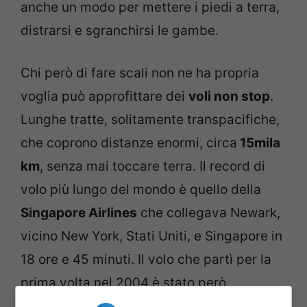
anche un modo per mettere i piedi a terra,
distrarsi e sgranchirsi le gambe.
Chi però di fare scali non ne ha propria
voglia può approfittare dei
voli non stop
.
Lunghe tratte, solitamente transpacifiche,
che coprono distanze enormi, circa
15mila
km
, senza mai toccare terra. Il record di
volo più lungo del mondo è quello della
Singapore Airlines
che collegava Newark,
vicino New York, Stati Uniti, e Singapore in
18 ore e 45 minuti. Il volo che partì per la
prima volta nel 2004 è stato però
soppresso anni dopo: troppo costoso.