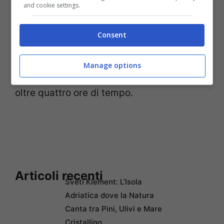
and cookie settings.
un menù con portate e vini di pregio.
Consent
Con questa nuova tratta non stop la
United
Airlines
permette ai suoi passeggeri, molti
Manage options
dei quali in viaggi d’affari, di risparmiare
oltre quattro ore di tempo.
Articoli recenti
Sveti Klement: L’Isola
Adriatica dove la Natura
Canta tra Pini, Ulivi e Mare
Cristallino