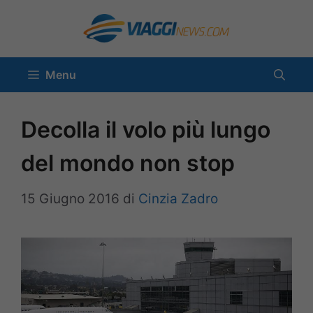
Vai
al
contenuto
Menu
Decolla il volo più lungo
del mondo non stop
15 Giugno 2016
di
Cinzia Zadro