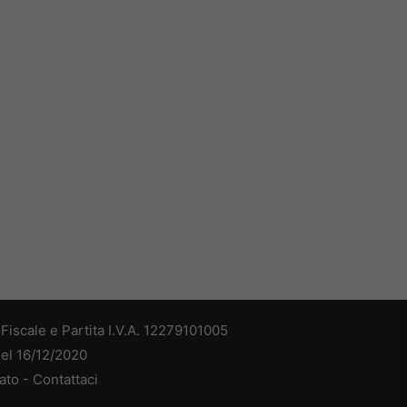
iscale e Partita I.V.A. 12279101005
del 16/12/2020
ato -
Contattaci