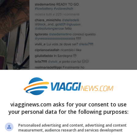
viagginews.com asks for your consent to use
 e Belen Rodriguez
sia del tutto finito non è
your personal data for the following purposes:
 media i due hanno dato il loro addio e
Personalised advertising and content, advertising and content
ui e di lei
(soprattutto di lei). I due in ogni
measurement, audience research and services development
go, e volente o nolente, per finta o per