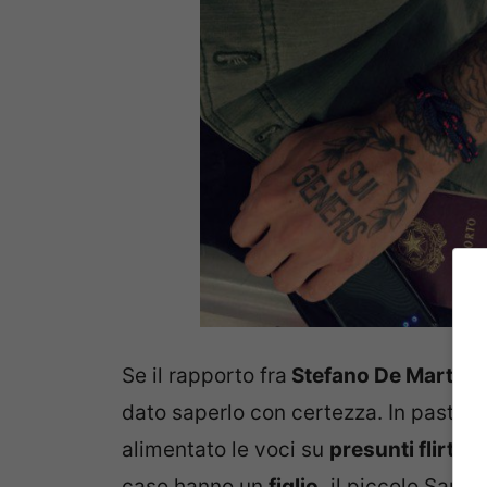
Se il rapporto fra
Stefano De Martino
dato saperlo con certezza. In pasto ai
alimentato le voci su
presunti flirt di l
caso hanno un
figlio,
il piccolo Santia