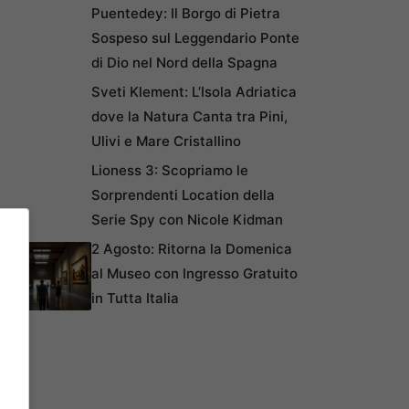
Puentedey: Il Borgo di Pietra
Sospeso sul Leggendario Ponte
di Dio nel Nord della Spagna
Sveti Klement: L’Isola Adriatica
dove la Natura Canta tra Pini,
Ulivi e Mare Cristallino
Lioness 3: Scopriamo le
Sorprendenti Location della
Serie Spy con Nicole Kidman
2 Agosto: Ritorna la Domenica
al Museo con Ingresso Gratuito
in Tutta Italia