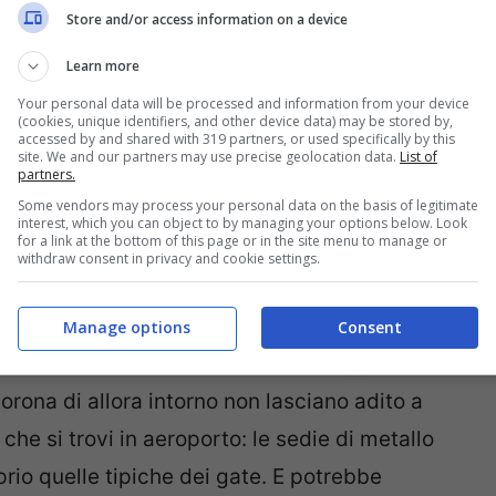
Store and/or access information on a device
continuare ad averlo.
Learn more
Your personal data will be processed and information from your device
Instagram le sue foto di nudo integrale
, De
(cookies, unique identifiers, and other device data) may be stored by,
accessed by and shared with 319 partners, or used specifically by this
a. Già perché l’ex ballerino di Amici ha
site. We and our partners may use precise geolocation data.
List of
partners.
di
lasciare l’Italia
almeno per un po’. Sui social
Some vendors may process your personal data on the basis of legitimate
ua mano che stringe il
passaporto
ed un
interest, which you can object to by managing your options below. Look
for a link at the bottom of this page or in the site menu to manage or
ne accompagnata dalla didascalia: ready to
withdraw consent in privacy and cookie settings.
Manage options
Consent
 Martino
non ci sono dubbi: il tatuaggio sul
 corona di allora intorno non lasciano adito a
he si trovi in aeroporto: le sedie di metallo
io quelle tipiche dei gate. E potrebbe