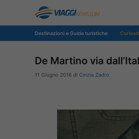
Vai
al
contenuto
Destinazioni e Guide turistiche
Curiosi
De Martino via dall’Ita
11 Giugno 2016
di
Cinzia Zadro