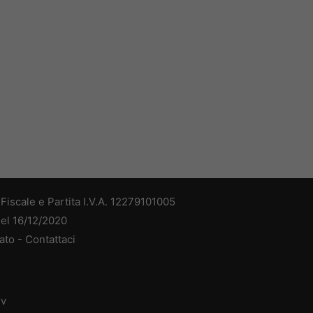
iscale e Partita I.V.A. 12279101005
del 16/12/2020
ato -
Contattaci
dv