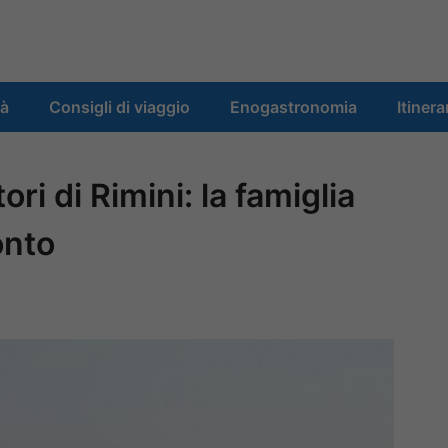
tà
Consigli di viaggio
Enogastronomia
Itinera
ori di Rimini: la famiglia
onto