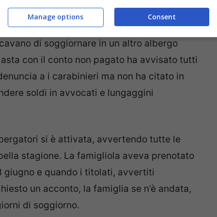
Manage options
Consent
 i membri della famigliola sono stati rivisti
cavano di soggiornare in un altro albergo
imasta con il conto non pagato ha avvisato tutti
enuncia a i carabinieri ma non ha citato in
endere soldi in avvocati e lungaggini
bergatori si è attivata, avvertendo tutte le
a bella stagione. La famigliola aveva prenotato
 giugno e quando i titolati, avvertiti
hiesto un acconto, la famiglia se n’è andata,
orni di soggiorno.