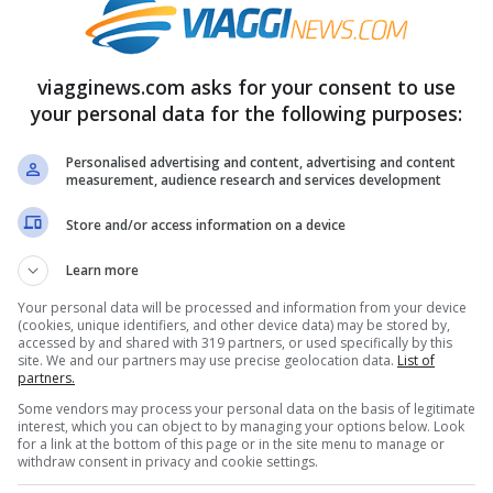
una famiglia che
non paga mai il conto
.
he
una famiglia
formata da padre, madre e
n diverse occasioni in alcuni hotel della
viagginews.com asks for your consent to use
your personal data for the following purposes:
timane, e con una scusa sia riuscita a
o. Vacanze a scrocco, tra l’amarezza degli
Personalised advertising and content, advertising and content
measurement, audience research and services development
ono fare i conti con la crisi.
Store and/or access information on a device
rlino
, che parla di una famiglia di origine
Learn more
ni, madre di 42 e dal figlio adolescente, che
Your personal data will be processed and information from your device
(cookies, unique identifiers, and other device data) may be stored by,
egli albergatori di Rimini. Un anno fa, nel
accessed by and shared with 319 partners, or used specifically by this
site. We and our partners may use precise geolocation data.
List of
rnato per ben due settimane in un hotel della
partners.
za pagare il conto. “Il padre ha detto che
Some vendors may process your personal data on the basis of legitimate
interest, which you can object to by managing your options below. Look
for a link at the bottom of this page or in the site menu to manage or
sono saliti in macchina e non li ho più visti”,
withdraw consent in privacy and cookie settings.