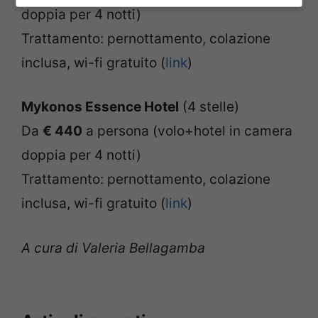
doppia per 4 notti)
Trattamento: pernottamento, colazione
inclusa, wi-fi gratuito (
link
)
Mykonos Essence Hotel
(4 stelle)
Da
€ 440
a persona (volo+hotel in camera
doppia per 4 notti)
Trattamento: pernottamento, colazione
inclusa, wi-fi gratuito (
link
)
A cura di Valeria Bellagamba