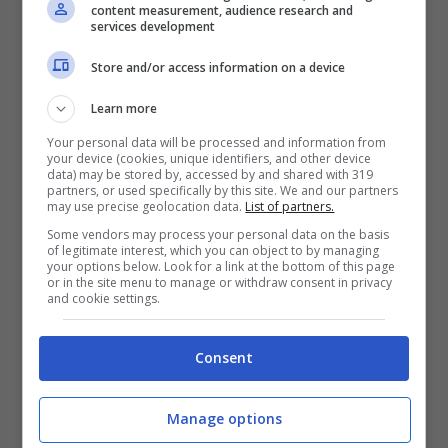
Rhenia Mykonos
(4 stelle)
content measurement, audience research and
services development
Da
€ 288
a persona (volo+hotel in camera
Store and/or access information on a device
doppia per 4 notti)
Trattamento: pernottamento e colazione a
Learn more
buffet, wi-fi gratuito (
link
)
Your personal data will be processed and information from
your device (cookies, unique identifiers, and other device
data) may be stored by, accessed by and shared with 319
partners, or used specifically by this site. We and our partners
San Antonio Summerland
(4 stelle)
may use precise geolocation data.
List of partners.
Da
€ 325
a persona (volo+hotel in camera
Some vendors may process your personal data on the basis
of legitimate interest, which you can object to by managing
your options below. Look for a link at the bottom of this page
doppia per 4 notti)
or in the site menu to manage or withdraw consent in privacy
and cookie settings.
Trattamento: pernottamento e colazione a
buffet, wi-fi gratuito (
link
)
Consent
Livin Mykonos Hotel
(3 stelle)
Manage options
Da
€ 415
a persona (volo+hotel in camera