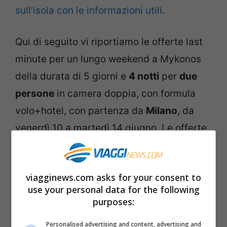
sull’isola con le informazioni utili
.
Qui di seguito vi riportiamo le offerte last
minute per un lungo weekend a Mykonos
della durata di 5 giorni e
4 notti
per
due
persone
in camera doppia, con formula
volo+hotel, con partenza da
Milano
, da
venerdì 10 a martedì 14 giugno. Le offerte
sono dal portale Expedia.it. I prezzi si
intendono a persona e possono subire
viagginews.com asks for your consent to
variazioni a seconda della disponibilità dei
use your personal data for the following
voli e delle strutture alberghiere.
purposes:
Personalised advertising and content, advertising and