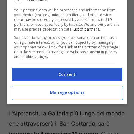
Your personal data will be processed and information from
your device (cookies, unique identifiers, and other device
data) may be stored by, accessed by and shared with 319
partners, or used specifically by this site. We and our partners
may use precise geolocation data.
List of partners.
Some vendors may process your personal data on the basis
of legitimate interest, which you can object to by managing
your options below. Look for a link at the bottom of this page
or in the site menu to manage or withdraw consent in privacy
and cookie settings.
Consent
Manage options
L’Alptransit, la Galleria più lunga del mondo
che attraverserà il San Gottardo, sarà
inaugurata il prossimo 1° giugno
. Con la