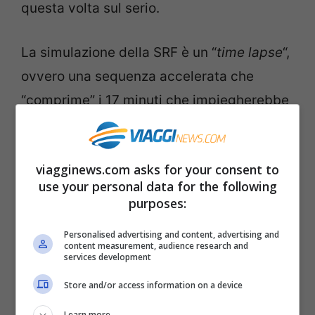
questa volta sul serio.
La simulazione della SRF è un “
time lapse
“,
ovvero una sequenza accelerata che
“comprime” i 17 minuti che impiegherebbe
invece un normale treno ad attraversare la
Galleria del San Gottardo viaggiando a
viagginews.com asks for your consent to
200 km orari.
use your personal data for the following
purposes:
L’effetto è comunque divertente, vi
Personalised advertising and content, advertising and
proponiamo il video qui sotto, pubblicato
content measurement, audience research and
services development
dalla Tv Svizzera Italiana.
Store and/or access information on a device
Learn more