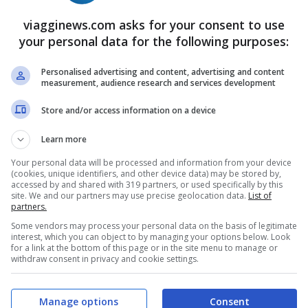
 dallo scorso dicembre alla preparazione
viagginews.com asks for your consent to use
ualità benefiche dei fiori di canapa.
your personal data for the following purposes:
 del gelato alla cannabis, faranno assaggiare il
Personalised advertising and content, advertising and content
measurement, audience research and services development
essere gustate altre versioni tra cui il
Store and/or access information on a device
ione per i
vegani
) e la
granita
. Guido e Mauro
Learn more
e per tutti gli appassionati del gelato fatto in
Your personal data will be processed and information from your device
 il
composto
che presto permetterà a tutti,
(cookies, unique identifiers, and other device data) may be stored by,
accessed by and shared with 319 partners, or used specifically by this
i preparare il “Fior di Cannabis”
a casa
site. We and our partners may use precise geolocation data.
List of
partners.
Some vendors may process your personal data on the basis of legitimate
interest, which you can object to by managing your options below. Look
for a link at the bottom of this page or in the site menu to manage or
oscendo giustamente una nuova vita visto
withdraw consent in privacy and cookie settings.
e per tanti motivi a partire dalla qualità della
cidi
fra cui tutti gli
8 aminoacidi essenziali
,
Manage options
Consent