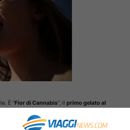
e. È “
Fior di Cannabis
“, il
primo gelato al
 farà il suo esordio ufficiale sabato 2 aprile
 ad Alassio e “U Magu” a Pietra Ligure, le 2