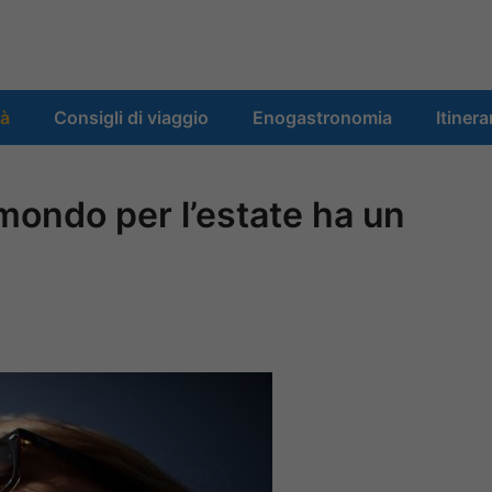
tà
Consigli di viaggio
Enogastronomia
Itinera
l mondo per l’estate ha un