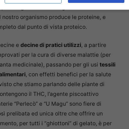
per i vegetali visto che gli aminoacidi
il nostro organismo produce le proteine, e
pleto dal punto di vista proteico.
decine e
decine di pratici utilizzi
, a partire
rovati per la cura di diverse malattie (per
ianta medicinale), passando per gli usi
tessili
alimentari
, con effetti benefici per la salute
visto che stiamo parlando delle piante di
ontengono il THC, l’agente piscoattivo
laterie “Perlecò” e “U Magu” sono fiere di
ì prelibata ed unica oltre che offrire un
nto, per tutti i “ghiottoni” di gelato, è per