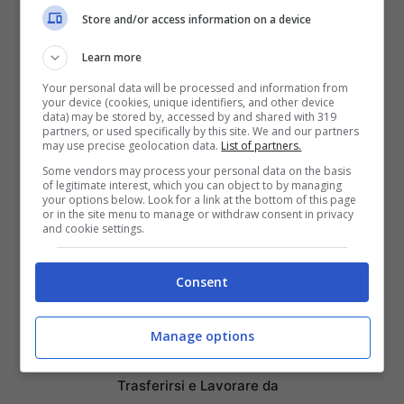
Store and/or access information on a device
lastminute.com!
Learn more
Infatti,
pacchetti volo+ 2 notti in hotel 4
Your personal data will be processed and information from
your device (cookies, unique identifiers, and other device
stelle partono da 139 euro
mentre un
data) may be stored by, accessed by and shared with 319
partners, or used specifically by this site. We and our partners
soggiorno in hotel 4* a partire da 49 euro
.
may use precise geolocation data.
List of partners.
E per chi non vuole rinunciare al lusso, il
Some vendors may process your personal data on the basis
of legitimate interest, which you can object to by managing
your options below. Look for a link at the bottom of this page
soggiorno in un Top Secret Hotel parte da
or in the site menu to manage or withdraw consent in privacy
and cookie settings.
39 euro.
Consent
Articoli recenti
Manage options
Ricominciare da Zero:
Ecco i 10 Paesi Migliori per
Trasferirsi e Lavorare da