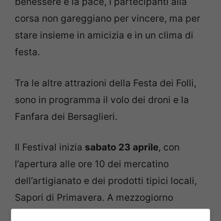
benessere e la pace, I partecipanti alla
corsa non gareggiano per vincere, ma per
stare insieme in amicizia e in un clima di
festa.
Tra le altre attrazioni della Festa dei Folli,
sono in programma il volo dei droni e la
Fanfara dei Bersaglieri.
Il Festival inizia
sabato 23 aprile
, con
l’apertura alle ore 10 dei mercatino
dell’artigianato e dei prodotti tipici locali,
Sapori di Primavera. A mezzogiorno
apriranno gli ore 12:00 gli stand