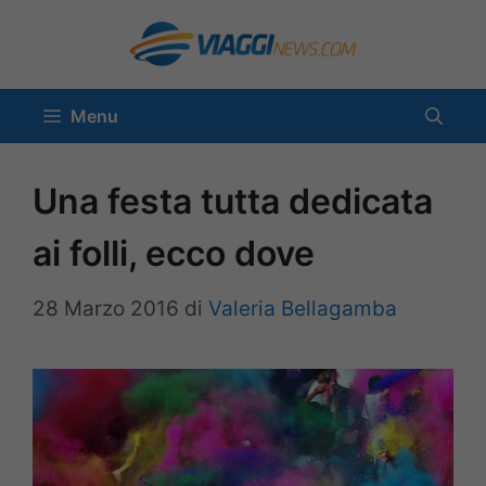
Vai
al
contenuto
Menu
Una festa tutta dedicata
ai folli, ecco dove
28 Marzo 2016
di
Valeria Bellagamba