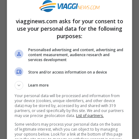
gastronomici. Nel pomeriggio si terrà il
Torneo Coppa Italia degli Sbandieratori e
viagginews.com asks for your consent to
Musici della LIS. Alle 21:30 è previsto il
use your personal data for the following
purposes:
concerto del gruppo
Armonici Distratti
.
Personalised advertising and content, advertising and
content measurement, audience research and
Domenica 24 aprile
la festa entra nel vivo,
services development
con la Maratona del taglio dei capelli che
Store and/or access information on a device
avrà inizio dalle 8:00. Apriranno poi i
Learn more
mercatini e gli eventi enogastronomici. Nel
Your personal data will be processed and information from
pomeriggio, dalle ore 15, si terrà la
your device (cookies, unique identifiers, and other device
data) may be stored by, accessed by and shared with 319
manifestazione itinerante degli artisti
partners, or used specifically by this site. We and our partners
may use precise geolocation data.
List of partners.
denominata
Tanto di Cappello
.
Some vendors may process your personal data on the basis
of legitimate interest, which you can object to by managing
your options below. Look for a link at the bottom of this page