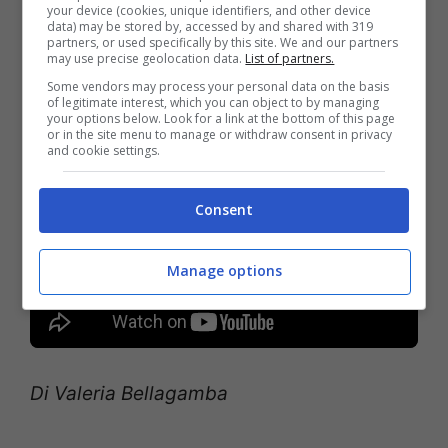
your device (cookies, unique identifiers, and other device
grandangolo.
data) may be stored by, accessed by and shared with 319
partners, or used specifically by this site. We and our partners
may use precise geolocation data.
List of partners.
Ecco il video
Some vendors may process your personal data on the basis
of legitimate interest, which you can object to by managing
your options below. Look for a link at the bottom of this page
or in the site menu to manage or withdraw consent in privacy
and cookie settings.
Consent
Manage options
Di Valeria Bellagamba