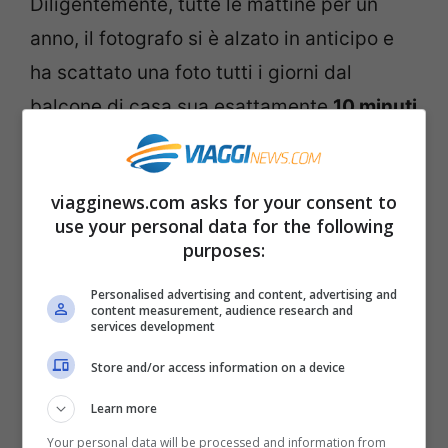
Diligentemente, tutte le mattine per un
anno, il fotografo si è alzato in anticipo e
ha scattato una foto tutti i giorni dal
balcone di casa sua esattamente
10 minuti
dopo l’alba
.
viagginews.com asks for your consent to
Con il
montaggio in time lapse
delle foto il
use your personal data for the following
risultato è spettacolare. Si vede il sole
purposes:
muoversi dal centro verso sinistra, poi
Personalised advertising and content, advertising and
verso destra e poi di nuovo a sinistra,
content measurement, audience research and
services development
verso nord e poi sud, quindi ancora nord.
Store and/or access information on a device
Le foto sono state scattate con una
Learn more
macchina fotografica Raspberry Pi con
Your personal data will be processed and information from