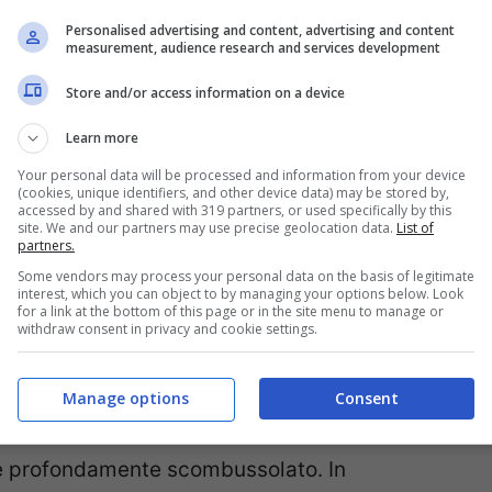
per tornare in vigore l’ora legale in cui
Personalised advertising and content, advertising and content
measurement, audience research and services development
Store and/or access information on a device
di domani,
fra sabato 26 e domenica
Learn more
remo spostare gli orologi un’ora avanti, alle
Your personal data will be processed and information from your device
e recupereremo a fine ottobre 2016 quando
(cookies, unique identifiers, and other device data) may be stored by,
accessed by and shared with 319 partners, or used specifically by this
site. We and our partners may use precise geolocation data.
List of
partners.
Some vendors may process your personal data on the basis of legitimate
are) è comune a tutta Europa
e siamo tutti
interest, which you can object to by managing your options below. Look
for a link at the bottom of this page or in the site menu to manage or
a pratica ritenendola ormai superflua e non
withdraw consent in privacy and cookie settings.
 dati di Terna, l’agenzia elettrica italiana,
Manage options
Consent
 ovvero di migliaia di euro.
nte profondamente scombussolato. In