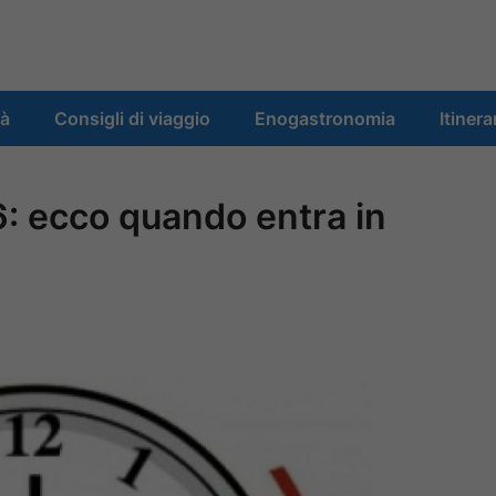
tà
Consigli di viaggio
Enogastronomia
Itinera
6: ecco quando entra in