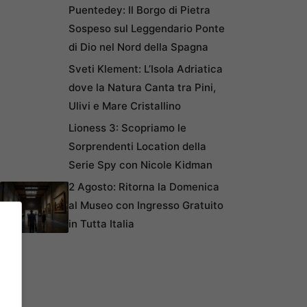
Puentedey: Il Borgo di Pietra
Sospeso sul Leggendario Ponte
di Dio nel Nord della Spagna
Sveti Klement: L’Isola Adriatica
dove la Natura Canta tra Pini,
Ulivi e Mare Cristallino
Lioness 3: Scopriamo le
Sorprendenti Location della
Serie Spy con Nicole Kidman
2 Agosto: Ritorna la Domenica
al Museo con Ingresso Gratuito
in Tutta Italia