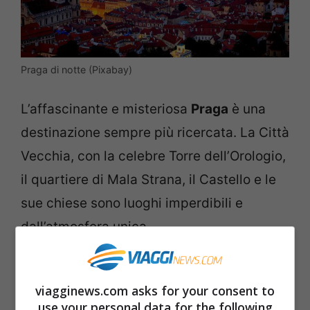
Praga di notte (Pixabay)
L’affascinante e misteriosa
Praga
è una
destinazione sempre più ricercata. La Città
Vecchia, con la celebre Torre dell’Orologio,
il quartiere di Mala Strana, il Castello e le
sue chiese sono luoghi imperdibili e
dall’atmosfera unica.
5. Siem Reap – Cambogia
viagginews.com asks for your consent to
use your personal data for the following