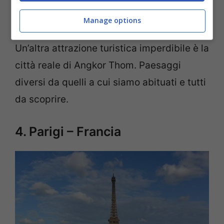
monumentale dell’Angkor Wat, uno dei più
Manage options
grandi complessi religiosi al mondo.
Un’altra attrazione turistica imperdibile è la
città reale di Angkor Thom. Paesaggi
diversi da quelli a cui siamo abituati e tutti
da scoprire.
4. Parigi – Francia