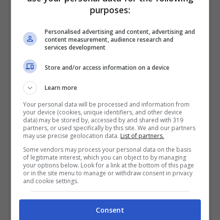
purposes:
Personalised advertising and content, advertising and
content measurement, audience research and
services development
Store and/or access information on a device
Learn more
Your personal data will be processed and information from
your device (cookies, unique identifiers, and other device
data) may be stored by, accessed by and shared with 319
Il tempio di Angkor Wat a Siem Reap, Cambogia
partners, or used specifically by this site. We and our partners
may use precise geolocation data.
List of partners.
(Thinkstock)
Some vendors may process your personal data on the basis
of legitimate interest, which you can object to by managing
your options below. Look for a link at the bottom of this page
Un’altra meta sempre più frequentata del
or in the site menu to manage or withdraw consent in privacy
and cookie settings.
Sud-est asiatico è Siem Reap, in
Cambogia. Qui, tra la fitta e rigogliosa
Consent
vegetazione, sorge il celebre complesso